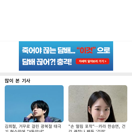
많이 본 기사
김희철, 거꾸로 걸린 광복절 태극
"손 떨림 포착"…카라 한승연, 건
기 현수막에 "X돌았네"
강 괜찮나 팬들 '걱정'