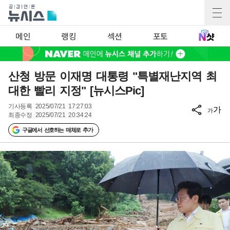
메인
랭킹
섹션
포토
산청 방문 이재명 대통령 "특별재난지역 최
대한 빨리 지정" [뉴시스Pic]
기사등록
2025/07/21 17:27:03
가
가
최종수정
2025/07/21 20:34:24
구글에서 선호하는 매체로 추가