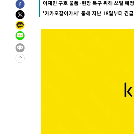
이재민 구호 물품·현장 복구 위해 쓰일 예
2시간 전 >
남자 농구, 나고야 아시안게임서 '홈팀' 일본과 한일전
'카카오같이가치' 통해 지난 18일부터 긴급
2시간 전 >
여수 오동도 해상서 모터보트 전복…1명 사망·1명 실종
3시간 전 >
극한폭염 한풀 꺾이지만…'낮 최고 35도' 무더위, 열대야 계
날씨]
4시간 전 >
축구협회 "압수수색·성접대 논란 사과…쇄신의 기회로 삼겠
4시간 전 >
[속보]'압수수색·성접대 논란' 축구협회 "실망과 걱정 안겨드
8시간 전 >
'최고 37도' 폭염 지속…강원동해안 최대 150㎜ 비
10시간 전 >
[속보]뉴욕증시 상승 마감…S&P 0.6% 나스닥 1.3%↑
-24181초 전 >
이란 "호르무즈 재개방 합의 근접…美 배상 선행돼야"
-15228초 전 >
[속보]與최고위원 제주·인천 순회경선…박선원·최민희
한민수·김용 순
-15181초 전 >
[속보]김민석, 與 전대 당원투표 누적 득표율 45.42%로 
청래 44.56%
-14463초 전 >
[속보]與 대표 경선 제주·인천 당원투표…金 47.75%·
42.08%·宋 10.17%
-13997초 전 >
이강인 "아틀레티코 이적 기뻐…등번호 7번 의미보단 팀 
것"
-13932초 전 >
[속보]與 당대표 경선, 제주·인천 권리당원 투표 김민석 
-7706초 전 >
낮 최고 35도 '무더위'…동해안 시간당 30㎜ '강한 비'[내
-6976초 전 >
[속보]이강인 "감독님이 원하는 마음 느꼈고, 많은 트로피 
레티코 이적"
-6758초 전 >
수도권 40도 육박 '펄펄'…동해안 일부 지역엔 호의주의보