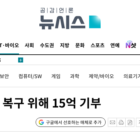
·서미화·
IT·바이오
사회
수도권
지방
문화
스포츠
연예
1위… 정
鄭
위해 뛸
보안
컴퓨터/SW
게임
과학
제약/바이오
의료기
승리
일날씨]
원해 아틀
복구 위해 15억 기부
구글에서 선호하는 매체로 추가