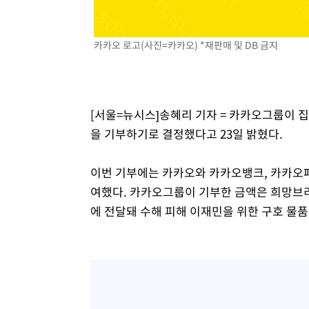
-5727초 전 >
온열질환 사망자 3명 늘어…누적 환자 3000명 돌파
5분 전 >
강릉에 시간당 81.4㎜ 물폭탄…도로 잠기고 담벼락 붕괴
카카오 로고(사진=카카오) *재판매 및 DB 금지
1시간 전 >
백운산서 80년근 천종산삼 9뿌리 발견…감정가 1.3억원
1시간 전 >
선재도서 해루질 나섰다 실종 60대, 닷새 만에 숨진 채 발견
2시간 전 >
남자 농구, 나고야 아시안게임서 '홈팀' 일본과 한일전
[서울=뉴시스]송혜리 기자 = 카카오그룹이 집
2시간 전 >
여수 오동도 해상서 모터보트 전복…1명 사망·1명 실종
을 기부하기로 결정했다고 23일 밝혔다.
3시간 전 >
극한폭염 한풀 꺾이지만…'낮 최고 35도' 무더위, 열대야 계
날씨]
4시간 전 >
축구협회 "압수수색·성접대 논란 사과…쇄신의 기회로 삼겠
이번 기부에는 카카오와 카카오뱅크, 카카오페
4시간 전 >
[속보]'압수수색·성접대 논란' 축구협회 "실망과 걱정 안겨드
여했다. 카카오그룹이 기부한 금액은 희망
8시간 전 >
'최고 37도' 폭염 지속…강원동해안 최대 150㎜ 비
에 전달돼 수해 피해 이재민을 위한 구호 물품
10시간 전 >
[속보]뉴욕증시 상승 마감…S&P 0.6% 나스닥 1.3%↑