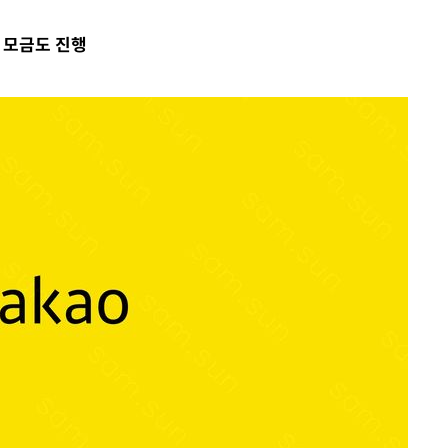
정
 모금도 진행
속[다음주
다"
려 죄송"
·서미화·
1위… 정
鄭
위해 뛸
승리
일날씨]
원해 아틀