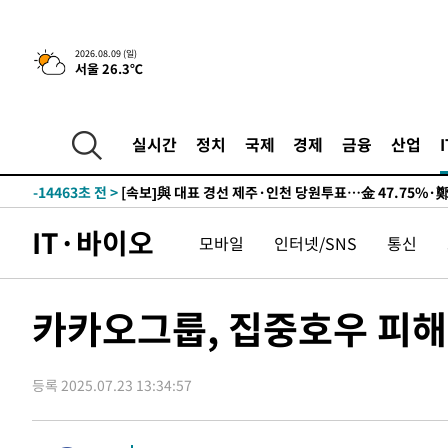
2026.08.09 (일)
서울 26.3℃
10시간 전 >
[속보]뉴욕증시 상승 마감…S&P 0.6% 나스닥 1.3%↑
-24181초 전 >
이란 "호르무즈 재개방 합의 근접…美 배상 선행돼야"
-15228초 전 >
[속보]與최고위원 제주·인천 순회경선…박선원·최민희
실시간
정치
국제
경제
금융
산업
한민수·김용 순
-15181초 전 >
[속보]김민석, 與 전대 당원투표 누적 득표율 45.42%로 
청래 44.56%
-14463초 전 >
[속보]與 대표 경선 제주·인천 당원투표…金 47.75%·
42.08%·宋 10.17%
-13997초 전 >
이강인 "아틀레티코 이적 기뻐…등번호 7번 의미보단 팀 
IT·바이오
모바일
인터넷/SNS
통신
것"
-13932초 전 >
[속보]與 당대표 경선, 제주·인천 권리당원 투표 김민석 
-7706초 전 >
낮 최고 35도 '무더위'…동해안 시간당 30㎜ '강한 비'[내
-6976초 전 >
[속보]이강인 "감독님이 원하는 마음 느꼈고, 많은 트로피 
카카오그룹, 집중호우 피해 
레티코 이적"
-6758초 전 >
수도권 40도 육박 '펄펄'…동해안 일부 지역엔 호의주의보
-5727초 전 >
온열질환 사망자 3명 늘어…누적 환자 3000명 돌파
등록 2025.07.23 13:34:57
5분 전 >
강릉에 시간당 81.4㎜ 물폭탄…도로 잠기고 담벼락 붕괴
1시간 전 >
백운산서 80년근 천종산삼 9뿌리 발견…감정가 1.3억원
1시간 전 >
선재도서 해루질 나섰다 실종 60대, 닷새 만에 숨진 채 발견