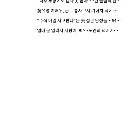
· "척추 부상에도 검사 못 받아"…전 올림픽 선수, 美봅슬레이협회 상대 소송
· 英유명 여배우, 큰 교통사고서 기아차 덕에 살았다
· "주식 매일 사고판다"는 美 젊은 남성들…64%가 "나는 인생의 패배자“
· 엘베 문 열리자 지팡이 '퍽'…노인의 택배기사 폭행 이유