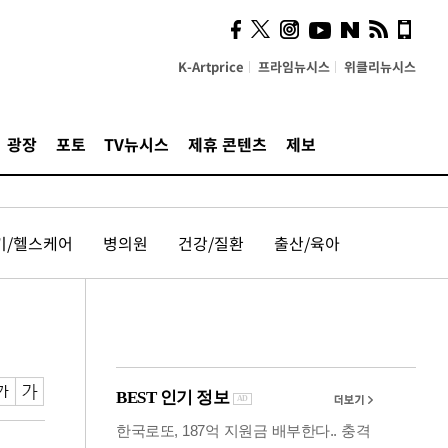
사이 해답 찾았죠"…알을
깨고 나온 '초자아'
K-Artprice
프라임뉴시스
위클리뉴시스
광장
포토
TV뉴시스
제휴 콘텐츠
제보
기/헬스케어
병의원
건강/질환
출산/육아