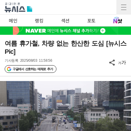
메인
랭킹
섹션
포토
여름 휴가철, 차량 없는 한산한 도심 [뉴시스
Pic]
기사등록
2025/08/03 11:58:56
가
가
구글에서 선호하는 매체로 추가