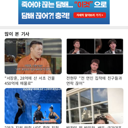
많이 본 기사
"서장훈, 28억에 산 서초 건물
전현무 "전 연인 집착에 친구들과
450억에 매물로"
연락 끊어"
"여군 지원 막힌 UDT 훈련 직접
박찬민 딸 박민하, 배우·국가대표