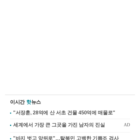
이시간
핫
뉴스
"서장훈, 28억에 산 서초 건물 450억에 매물로"
"바지 벗고 앞뒤로"…탈북민 고백한 기쁨조 검사