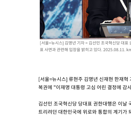
1시간 전 >
[속보]원·달러 환율, 7.7원 내린 1416.1원 마감
1시간 전 >
[속보] 노원서 40.1도 관측…서울, 2018년 이후 첫 40도
2시간 전 >
[속보]종합특검, '계엄 수용공간 확보' 신용해 前교정본부장 
2시간 전 >
외신들도 주목한 韓축구 파문…"국민적 공분에 수사 재개"
2시간 전 >
11시간 압수수색에 성접대 파문까지…'쑥대밭' 된 축구협회
[서울=뉴시스] 김명년 기자 = 김선민 조국혁신당 대표
2시간 전 >
[속보]규제합리화위원회 부위원장에 김태유 서울대 공대 교
표 사면과 관련해 입장을 밝히고 있다. 2025.08.11.
k
후임
[서울=뉴시스] 류현주 김명년 신재현 한재혁 
복권에 "이재명 대통령 고심 어린 결정에 감
김선민 조국혁신당 당대표 권한대행은 이날 
트리려던 대한민국에 위로와 통합의 계기가 되