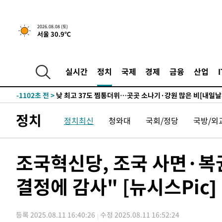
하향수정 (2보)
-16688초 전 >
[속보] 미 사업체, 일자리 7월에 2.3만 개 줄어…실업률은
↓
-12551초 전 >
[속보]이 대통령 "부동산 공급 기존 사고방식 매달리지 
2026.08.08 (토)
서울 30.9℃
실천"
-11636초 전 >
이란, "오만과 '중앙 단일 루트' 합의…북쪽 인바운드·남
운드는 임시"
-3204초 전 >
"낮 기온 소폭 하락"…수도권 폭염중대경보, 폭염경보로 
-3168초 전 >
[속보]이 대통령, '호우피해' 안동·의성 관할 4개 면 특별
실시간
정치
국제
경제
금융
산업
포
-3131초 전 >
[단독]중수청 지원 검사들, 정원 초과 시 낮은 계급 임용…
갈 수도
-1102초 전 >
낮 최고 37도 찜통더위…곳곳 소나기·강원 많은 비[내일날
9분 전 >
SK하이닉스, 용인·청주 팹에 54조 투자…"AI 메모리 수요 선제
정치
정치최신
청와대
국회/정당
국방/외
1시간 전 >
여자배구 이재영·이다영 자매, 아제르바이잔 투란VC 입단
1시간 전 >
외국인 심판 성 접대 7경기 들여다보니…한국 축구 '5승 2무'
1시간 전 >
[속보]코스닥, 2.86포인트(0.36%) 내린 798.81마감
조국혁신당, 조국 사면·복
1시간 전 >
[속보]코스피, 6200선 약보합…0.60% 내린 6258.77에 마
결정에 감사" [뉴시스Pic]
1시간 전 >
[속보]원·달러 환율, 7.7원 내린 1416.1원 마감
1시간 전 >
[속보] 노원서 40.1도 관측…서울, 2018년 이후 첫 40도
2시간 전 >
[속보]종합특검, '계엄 수용공간 확보' 신용해 前교정본부장 
등록 2025.08.11 16:40:26
수정 2025.08.11 16:52:24
2시간 전 >
외신들도 주목한 韓축구 파문…"국민적 공분에 수사 재개"