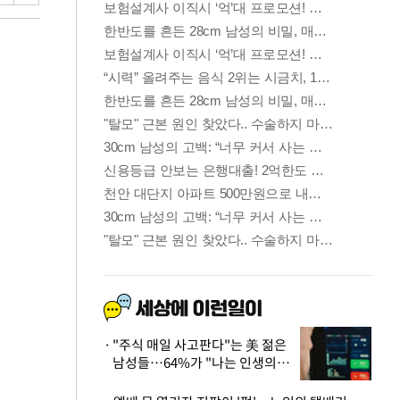
"주식 매일 사고판다"는 美 젊은
남성들…64%가 "나는 인생의
패배자“