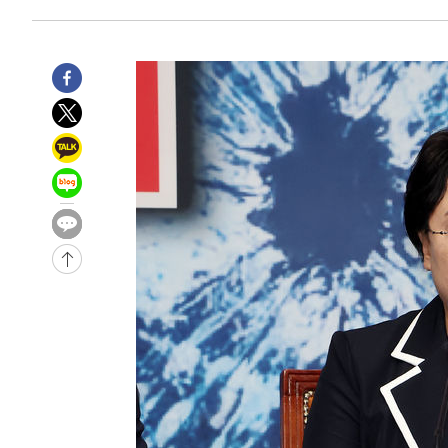
2시간 전 >
11시간 압수수색에 성접대 파문까지…'쑥대밭' 된 축구협회
2시간 전 >
[속보]규제합리화위원회 부위원장에 김태유 서울대 공대 교
후임
-20121초 전 >
이강인, 폭염 속 AT마드리드 첫 훈련…80명 식사 대접까
-17260초 전 >
미 사업체 일자리, 7월에 2.3만개 순감하고 그 전 2개월 1
하향수정 (2보)
-16708초 전 >
[속보] 미 사업체, 일자리 7월에 2.3만 개 줄어…실업률은
↓
-12571초 전 >
[속보]이 대통령 "부동산 공급 기존 사고방식 매달리지 
실천"
-11656초 전 >
이란, "오만과 '중앙 단일 루트' 합의…북쪽 인바운드·남
운드는 임시"
-3224초 전 >
"낮 기온 소폭 하락"…수도권 폭염중대경보, 폭염경보로 
-3188초 전 >
[속보]이 대통령, '호우피해' 안동·의성 관할 4개 면 특별
포
-3151초 전 >
[단독]중수청 지원 검사들, 정원 초과 시 낮은 계급 임용…
갈 수도
-1122초 전 >
낮 최고 37도 찜통더위…곳곳 소나기·강원 많은 비[내일날
9분 전 >
SK하이닉스, 용인·청주 팹에 54조 투자…"AI 메모리 수요 선제
1시간 전 >
여자배구 이재영·이다영 자매, 아제르바이잔 투란VC 입단
1시간 전 >
외국인 심판 성 접대 7경기 들여다보니…한국 축구 '5승 2무'
1시간 전 >
[속보]코스닥, 2.86포인트(0.36%) 내린 798.81마감
1시간 전 >
[속보]코스피, 6200선 약보합…0.60% 내린 6258.77에 마