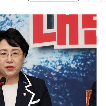
수…이병태
지(종합)
0.3만개
 4.1%로
말고 과감히
쪽 아웃바
하향
재난지역 선
희망지 못
씨]
 대응"
쳐