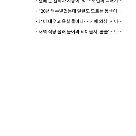
· 엘베 문 열리자 지팡이 '퍽'…노인의 택배기사 폭행 이유
· "20년 병수발했는데 얼굴도 모르는 동생이 유산 절반을"…배다른 형제 상속권 있을까
· 냄비 태우고 욕실 물바다…'치매 의심' 시어머니 검사 권유했다가 '날벼락'
· 새벽 식당 몰래 들어와 테이블서 '쿨쿨'…토사물 남기고 사라진 남성