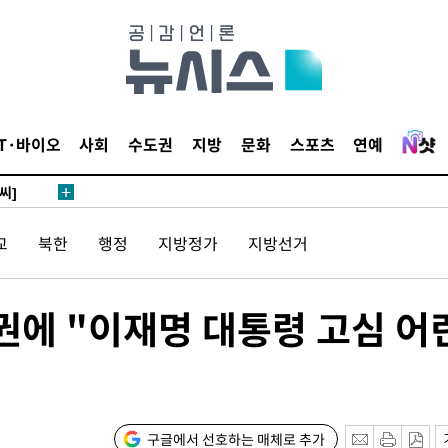
 4.1%로
말고 과감히
쪽 아웃바
하향
재난지역 선
IT·바이오
사회
수도권
지방
문화
스포츠
연예
희망지 못
씨]
 대응"
교
북한
행정
지방정가
지방선거
권에 "이재명 대통령 고심 어
쳐
기소
구글에서 선호하는 매체로 추가