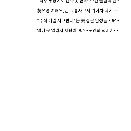
· "척추 부상에도 검사 못 받아"…전 올림픽 선수, 美봅슬레이협회 상대 소송
· 英유명 여배우, 큰 교통사고서 기아차 덕에 살았다
· "주식 매일 사고판다"는 美 젊은 남성들…64%가 "나는 인생의 패배자“
· 엘베 문 열리자 지팡이 '퍽'…노인의 택배기사 폭행 이유