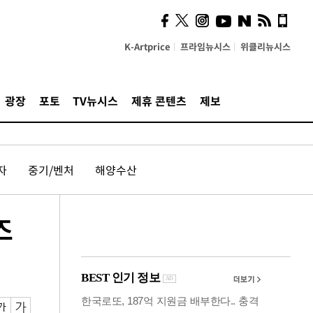
사이 해답 찾았죠"…알을
깨고 나온 '초자아'
K-Artprice
프라임뉴시스
위클리뉴시스
광장
포토
TV뉴시스
제휴 콘텐츠
제보
자
중기/벤처
해양수산
즈