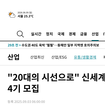
민수·김용 순
-8394초 전 >
[속보]김민석, 與 전대 당원투표 누적 득표율 45.42%로 
래 44.56%
-7676초 전 >
[속보]與 대표 경선 제주·인천 당원투표…金 47.75%·鄭 4
2026.08.09 (일)
서울 25.3℃
宋 10.17%
-7210초 전 >
이강인 "아틀레티코 이적 기뻐…등번호 7번 의미보단 팀 위
-7145초 전 >
[속보]與 당대표 경선, 제주·인천 권리당원 투표 김민석 승
-919초 전 >
낮 최고 35도 '무더위'…동해안 시간당 30㎜ '강한 비'[내일
실시간
정치
국제
경제
금융
산업
-189초 전 >
[속보]이강인 "감독님이 원하는 마음 느꼈고, 많은 트로피 
티코 이적"
29초 전 >
수도권 40도 육박 '펄펄'…동해안 일부 지역엔 호의주의보
17분 전 >
온열질환 사망자 3명 늘어…누적 환자 3000명 돌파
산업
산업최신
산업/ESG
유통/생활경제
1시간 전 >
강릉에 시간당 81.4㎜ 물폭탄…도로 잠기고 담벼락 붕괴
3시간 전 >
백운산서 80년근 천종산삼 9뿌리 발견…감정가 1.3억원
3시간 전 >
선재도서 해루질 나섰다 실종 60대, 닷새 만에 숨진 채 발견
"20대의 시선으로" 신세
4시간 전 >
남자 농구, 나고야 아시안게임서 '홈팀' 일본과 한일전
4기 모집
4시간 전 >
여수 오동도 해상서 모터보트 전복…1명 사망·1명 실종
5시간 전 >
극한폭염 한풀 꺾이지만…'낮 최고 35도' 무더위, 열대야 계
날씨]
6시간 전 >
축구협회 "압수수색·성접대 논란 사과…쇄신의 기회로 삼겠
등록 2025.09.03 06:00:00
6시간 전 >
[속보]'압수수색·성접대 논란' 축구협회 "실망과 걱정 안겨드