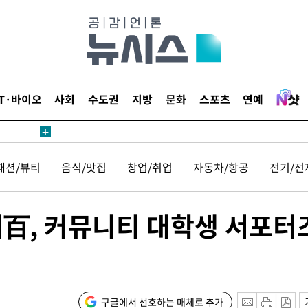
1위… 정청
2.08%·
해 뛸 것"
리
날씨]
IT·바이오
사회
수도권
지방
문화
스포츠
연예
원해 아틀레
패션/뷰티
음식/맛집
창업/취업
자동차/항공
전기/전
계百, 커뮤니티 대학생 서포터
속[다음주
다"
구글에서 선호하는 매체로 추가
려 죄송"