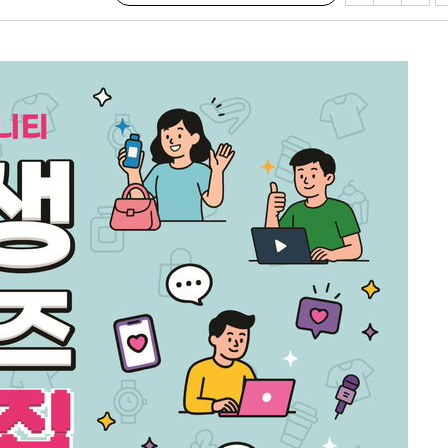
서미화·한
1위… 정청
2.08%·
해 뛸 것"
리
날씨]
원해 아틀레