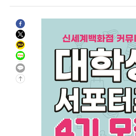
10시간 전 >
'최고 37도' 폭염 지속…강원동해안 최대 150㎜ 비
11시간 전 >
[속보]뉴욕증시 상승 마감…S&P 0.6% 나스닥 1.3%↑
-17414초 전 >
이란 "호르무즈 재개방 합의 근접…美 배상 선행돼야"
-8461초 전 >
[속보]與최고위원 제주·인천 순회경선…박선원·최민희·
민수·김용 순
-8414초 전 >
[속보]김민석, 與 전대 당원투표 누적 득표율 45.42%로 
래 44.56%
-7696초 전 >
[속보]與 대표 경선 제주·인천 당원투표…金 47.75%·鄭 4
宋 10.17%
-7230초 전 >
이강인 "아틀레티코 이적 기뻐…등번호 7번 의미보단 팀 위
-7165초 전 >
[속보]與 당대표 경선, 제주·인천 권리당원 투표 김민석 승
-939초 전 >
낮 최고 35도 '무더위'…동해안 시간당 30㎜ '강한 비'[내일
-209초 전 >
[속보]이강인 "감독님이 원하는 마음 느꼈고, 많은 트로피 
티코 이적"
9초 전 >
수도권 40도 육박 '펄펄'…동해안 일부 지역엔 호의주의보
17분 전 >
온열질환 사망자 3명 늘어…누적 환자 3000명 돌파
1시간 전 >
강릉에 시간당 81.4㎜ 물폭탄…도로 잠기고 담벼락 붕괴
3시간 전 >
백운산서 80년근 천종산삼 9뿌리 발견…감정가 1.3억원
3시간 전 >
선재도서 해루질 나섰다 실종 60대, 닷새 만에 숨진 채 발견
4시간 전 >
남자 농구, 나고야 아시안게임서 '홈팀' 일본과 한일전