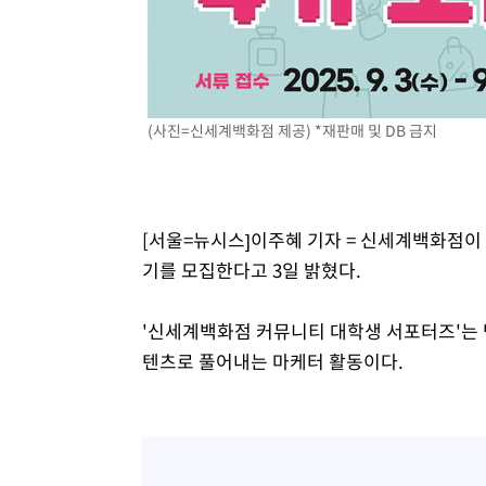
4시간 전 >
여수 오동도 해상서 모터보트 전복…1명 사망·1명 실종
5시간 전 >
극한폭염 한풀 꺾이지만…'낮 최고 35도' 무더위, 열대야 계
날씨]
6시간 전 >
축구협회 "압수수색·성접대 논란 사과…쇄신의 기회로 삼겠
6시간 전 >
[속보]'압수수색·성접대 논란' 축구협회 "실망과 걱정 안겨드
(사진=신세계백화점 제공) *재판매 및 DB 금지
9시간 전 >
'최고 37도' 폭염 지속…강원동해안 최대 150㎜ 비
11시간 전 >
[속보]뉴욕증시 상승 마감…S&P 0.6% 나스닥 1.3%↑
[서울=뉴시스]이주혜 기자 = 신세계백화점이 
기를 모집한다고 3일 밝혔다.
'신세계백화점 커뮤니티 대학생 서포터즈'는
텐츠로 풀어내는 마케터 활동이다.