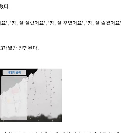
혔다.
, '참, 잘 질렀어요', '참, 잘 꾸몄어요', '참, 잘 즐겼어요'
 3개월간 진행된다.