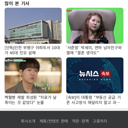
많이 본 기사
[단독]인천 부평구 아파트서 10대
'서준맘' 박세미, 연하 남자친구와
가 40대 친모 살해
열애 "결혼 생각도"
백혈병 재발 최성원 "치료가 날
[속보]이 대통령 "부동산 공급 기
죽이는 것 같았다" 눈물
존 사고방식 매달리지 말고 과감
히 실천"
회사소개
제휴/컨텐츠 판매
약관·정책
고충처리