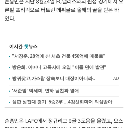
손흥민은 지난 8월24일 FC댈러스와의 원정 경기에서 오
른발 프리킥으로 터트린 데뷔골로 올해의 골을 받은 바
있다.
이시간
핫
뉴스
"서장훈, 28억에 산 서초 건물 450억에 매물로"
방은희, 어머니 고독사에 오열 "이틀 만에 발견"
'서준맘' 박세미, 연하 남친과 열애
심판 성접대 경기 '5승2무'…4강신화마저 의심받아
손흥민은 LAFC에서 정규리그 9골 3도움을 올렸고, 오스