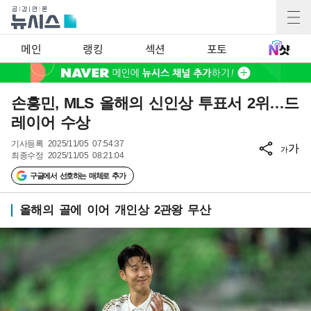
메인
랭킹
섹션
포토
손흥민, MLS 올해의 신인상 투표서 2위…드
레이어 수상
기사등록
2025/11/05 07:54:37
가
가
최종수정
2025/11/05 08:21:04
구글에서 선호하는 매체로 추가
올해의 골에 이어 개인상 2관왕 무산