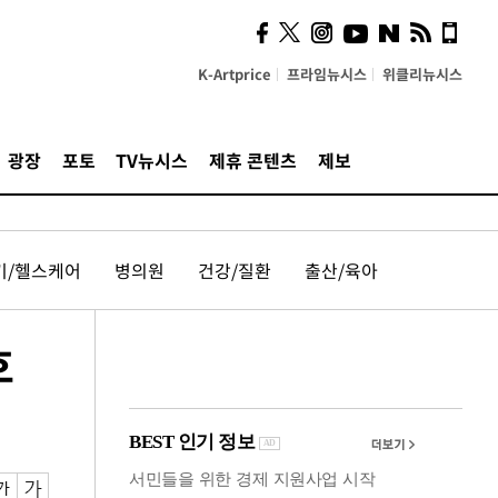
시, 스마트폰 액세서리에
NFC 더했다
K-Artprice
프라임뉴시스
위클리뉴시스
광장
포토
TV뉴시스
제휴 콘텐츠
제보
기/헬스케어
병의원
건강/질환
출산/육아
호