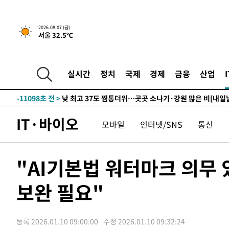
하향수정 (2보)
-26684초 전 >
[속보] 미 사업체, 일자리 7월에 2.3만 개 줄어…실업률은
↓
-22547초 전 >
[속보]이 대통령 "부동산 공급 기존 사고방식 매달리지 
2026.08.07 (금)
서울 32.5℃
실천"
-21632초 전 >
이란, "오만과 '중앙 단일 루트' 합의…북쪽 인바운드·남
운드는 임시"
-13200초 전 >
"낮 기온 소폭 하락"…수도권 폭염중대경보, 폭염경보로
-13164초 전 >
[속보]이 대통령, '호우피해' 안동·의성 관할 4개 면 특
실시간
정치
국제
경제
금융
산업
선포
-13127초 전 >
[단독]중수청 지원 검사들, 정원 초과 시 낮은 계급 임용
갈 수도
-11098초 전 >
낮 최고 37도 찜통더위…곳곳 소나기·강원 많은 비[내일
-9404초 전 >
SK하이닉스, 용인·청주 팹에 54조 투자…"AI 메모리 수요
IT·바이오
모바일
인터넷/SNS
통신
응"
-6260초 전 >
여자배구 이재영·이다영 자매, 아제르바이잔 투란VC 입단
-5513초 전 >
외국인 심판 성 접대 7경기 들여다보니…한국 축구 '5승 2
-5247초 전 >
[속보]코스닥, 2.86포인트(0.36%) 내린 798.81마감
"AI기본법 워터마크 의무
-5200초 전 >
[속보]코스피, 6200선 약보합…0.60% 내린 6258.77에 
보완 필요"
-5180초 전 >
[속보]원·달러 환율, 7.7원 내린 1416.1원 마감
-5069초 전 >
[속보] 노원서 40.1도 관측…서울, 2018년 이후 첫 40도
-2159초 전 >
[속보]종합특검, '계엄 수용공간 확보' 신용해 前교정본부
등록 2026.01.10 09:00:00
수정 2026.01.10 09:32:24
-1032초 전 >
외신들도 주목한 韓축구 파문…"국민적 공분에 수사 재개"