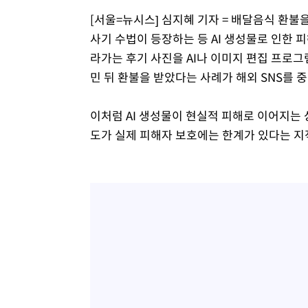
-5200초 전 >
[속보]원·달러 환율, 7.7원 내린 1416.1원 마감
[서울=뉴시스] 심지혜 기자 = 배달음식 환불
-5089초 전 >
[속보] 노원서 40.1도 관측…서울, 2018년 이후 첫 40도
사기 수법이 등장하는 등 AI 생성물로 인한 
-2179초 전 >
[속보]종합특검, '계엄 수용공간 확보' 신용해 前교정본부
라가는 후기 사진을 AI나 이미지 편집 프로
-1052초 전 >
외신들도 주목한 韓축구 파문…"국민적 공분에 수사 재개"
민 뒤 환불을 받았다는 사례가 해외 SNS를 
-1023초 전 >
11시간 압수수색에 성접대 파문까지…'쑥대밭' 된 축구협
-45초 전 >
[속보]규제합리화위원회 부위원장에 김태유 서울대 공대 교
이처럼 AI 생성물이 현실적 피해로 이어지는 상
후임
도가 실제 피해자 보호에는 한계가 있다는 지