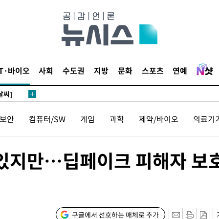
 4.1%로
말고 과감히
쪽 아웃바
 하향
별재난지역
IT·바이오
사회
수도권
지방
문화
스포츠
연예
…희망지 못
날씨]
 선제 대
보안
컴퓨터/SW
게임
과학
제약/바이오
의료기
무'
 있지만…딥페이크 피해자 보
마쳐
장 기소
구글에서 선호하는 매체로 추가