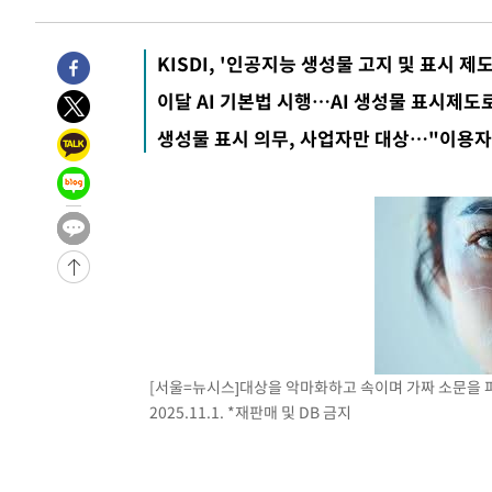
-1003초 전 >
11시간 압수수색에 성접대 파문까지…'쑥대밭' 된 축구협
-25초 전 >
[속보]규제합리화위원회 부위원장에 김태유 서울대 공대 교
KISDI, '인공지능 생성물 고지 및 표시 제
후임
-30117초 전 >
이강인, 폭염 속 AT마드리드 첫 훈련…80명 식사 대접까
이달 AI 기본법 시행…AI 생성물 표시제도
-27256초 전 >
미 사업체 일자리, 7월에 2.3만개 순감하고 그 전 2개월 1
생성물 표시 의무, 사업자만 대상…"이용
하향수정 (2보)
-26704초 전 >
[속보] 미 사업체, 일자리 7월에 2.3만 개 줄어…실업률은
↓
-22567초 전 >
[속보]이 대통령 "부동산 공급 기존 사고방식 매달리지 
실천"
-21652초 전 >
이란, "오만과 '중앙 단일 루트' 합의…북쪽 인바운드·남
운드는 임시"
-13220초 전 >
"낮 기온 소폭 하락"…수도권 폭염중대경보, 폭염경보로
-13184초 전 >
[속보]이 대통령, '호우피해' 안동·의성 관할 4개 면 특
선포
-13147초 전 >
[단독]중수청 지원 검사들, 정원 초과 시 낮은 계급 임용
갈 수도
-11118초 전 >
낮 최고 37도 찜통더위…곳곳 소나기·강원 많은 비[내일
-9424초 전 >
SK하이닉스, 용인·청주 팹에 54조 투자…"AI 메모리 수요
[서울=뉴시스]대상을 악마화하고 속이며 가짜 소문을 퍼
응"
-6280초 전 >
여자배구 이재영·이다영 자매, 아제르바이잔 투란VC 입단
2025.11.1. *재판매 및 DB 금지
-5533초 전 >
외국인 심판 성 접대 7경기 들여다보니…한국 축구 '5승 2
-5267초 전 >
[속보]코스닥, 2.86포인트(0.36%) 내린 798.81마감
-5220초 전 >
[속보]코스피, 6200선 약보합…0.60% 내린 6258.77에 