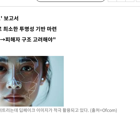
회
수…이병태
도' 보고서
지(종합)
로 최소한 투명성 기반 마련
0.3만개
자→피해자 구조 고려해야"
 4.1%로
말고 과감히
쪽 아웃바
 하향
별재난지역
…희망지 못
날씨]
 선제 대
트리는데 딥페이크 이미지가 적극 활용되고 있다. (출처=Ofcom)
무'
마쳐