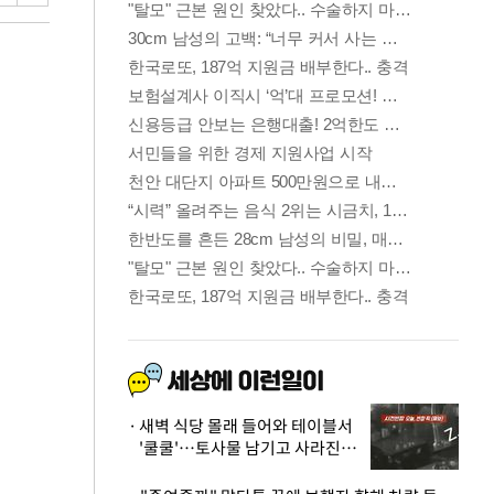
새벽 식당 몰래 들어와 테이블서
'쿨쿨'…토사물 남기고 사라진 남
성