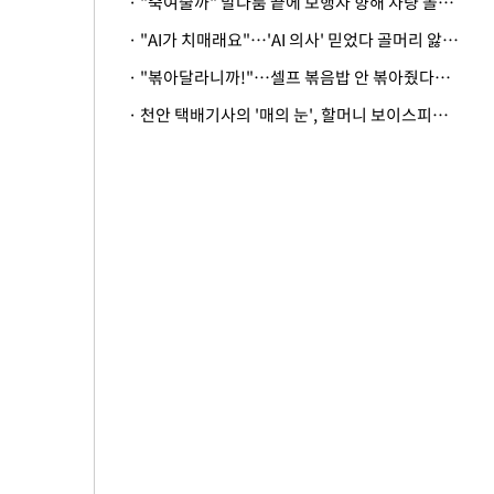
· "죽여줄까" 말다툼 끝에 보행자 향해 차량 돌진…50대 여성 중상
· "AI가 치매래요"…'AI 의사' 믿었다 골머리 앓는 美 의료계 '경고'
· "볶아달라니까!"…셀프 볶음밥 안 볶아줬다고 사장 폭행한 손님
· 천안 택배기사의 '매의 눈', 할머니 보이스피싱 피해 막아