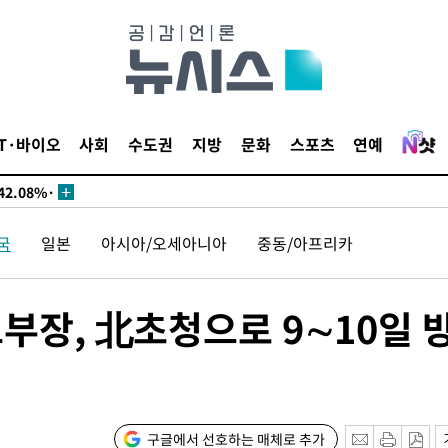
서미화·한
1위… 정청
IT·바이오
사회
수도권
지방
문화
스포츠
연예
2.08%·
 뛸 것"
리
국
일본
아시아/오세아니아
중동/아프리카
날씨]
해 아틀레
부장, 北초청으로 9∼10일 
구글에서 선호하는 매체로 추가