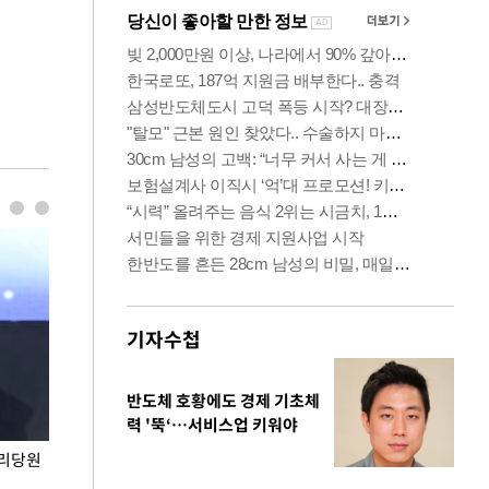
기자수첩
반도체 호황에도 경제 기초체
력 '뚝‘…서비스업 키워야
권리당원
무더위 잊는 도심형 여름 축제 '2026 서울 바캉스
용산어린이정원 앞
페스티벌'