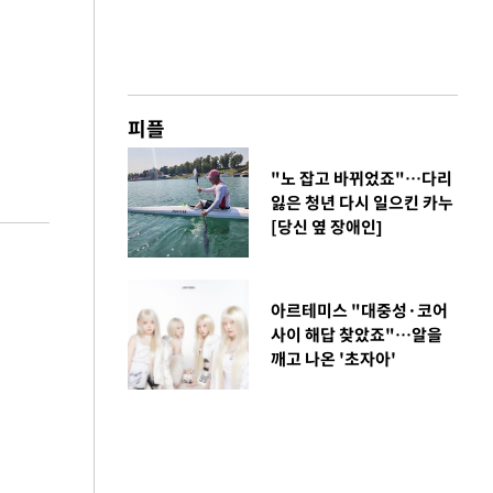
피플
"노 잡고 바뀌었죠"…다리
잃은 청년 다시 일으킨 카누
[당신 옆 장애인]
아르테미스 "대중성·코어
사이 해답 찾았죠"…알을
깨고 나온 '초자아'
금융
시
다시 뛰는 코스닥…