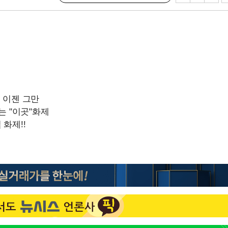
속[다음주
다"
려 죄송"
서미화·한
1위… 정청
2.08%·
 뛸 것"
리
날씨]
해 아틀레