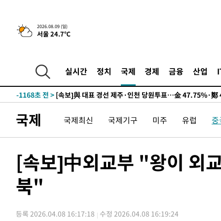
13시간 전 >
[속보]뉴욕증시 상승 마감…S&P 0.6% 나스닥 1.3%↑
2026.08.09 (일)
서울 24.7℃
-10886초 전 >
이란 "호르무즈 재개방 합의 근접…美 배상 선행돼야"
-1933초 전 >
[속보]與최고위원 제주·인천 순회경선…박선원·최민희·
민수·김용 순
-1886초 전 >
[속보]김민석, 與 전대 당원투표 누적 득표율 45.42%로 
실시간
정치
국제
경제
금융
산업
래 44.56%
-1168초 전 >
[속보]與 대표 경선 제주·인천 당원투표…金 47.75%·鄭 4
宋 10.17%
-702초 전 >
이강인 "아틀레티코 이적 기뻐…등번호 7번 의미보단 팀 위해
-637초 전 >
[속보]與 당대표 경선, 제주·인천 권리당원 투표 김민석 승
국제
국제최신
국제기구
미주
유럽
중
1시간 전 >
낮 최고 35도 '무더위'…동해안 시간당 30㎜ '강한 비'[내일
1시간 전 >
[속보]이강인 "감독님이 원하는 마음 느꼈고, 많은 트로피 원
티코 이적"
1시간 전 >
수도권 40도 육박 '펄펄'…동해안 일부 지역엔 호의주의보
[속보]中외교부 "왕이 외교
2시간 전 >
온열질환 사망자 3명 늘어…누적 환자 3000명 돌파
북"
3시간 전 >
강릉에 시간당 81.4㎜ 물폭탄…도로 잠기고 담벼락 붕괴
4시간 전 >
백운산서 80년근 천종산삼 9뿌리 발견…감정가 1.3억원
5시간 전 >
선재도서 해루질 나섰다 실종 60대, 닷새 만에 숨진 채 발견
등록 2026.04.08 16:17:18
수정 2026.04.08 16:19:24
6시간 전 >
남자 농구, 나고야 아시안게임서 '홈팀' 일본과 한일전