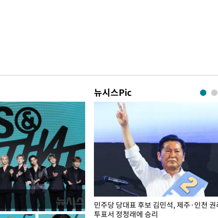
뉴시스Pic
슨 일이? [뉴시스국회토pic]
민주당 당대표 후보 김민석, 제주·인천 
투표서 정청래에 승리