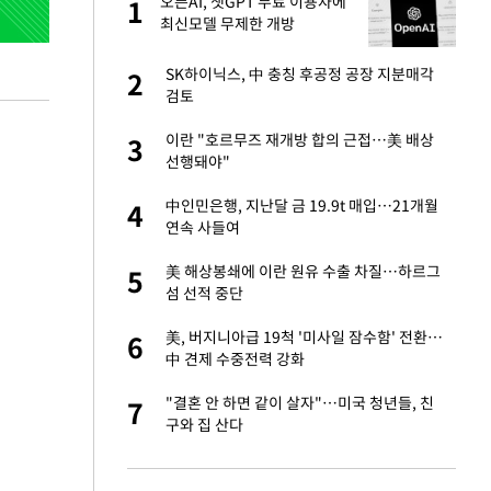
절
오픈AI, 챗GPT 무료 이용자에
1
1
"
최신모델 무제한 개방
승연, 건강 괜찮나
SK하이닉스, 中 충칭 후공정 공장 지분매각
2
2
검토
근조화환, 왜?
이란 "호르무즈 재개방 합의 근접…美 배상
3
3
선행돼야"
 다 죽어"…전세금
中인민은행, 지난달 금 19.9t 매입…21개월
4
4
연속 사들여
백 "여성성을 잃는
美 해상봉쇄에 이란 원유 수출 차질…하르그
5
5
섬 선적 중단
당원투표 누적 득표율
美, 버지니아급 19척 '미사일 잠수함' 전환…
6
6
44.56%
中 견제 수중전력 강화
인천 순회경선…박
"결혼 안 하면 같이 살자"…미국 청년들, 친
7
7
수·김용 순
구와 집 산다