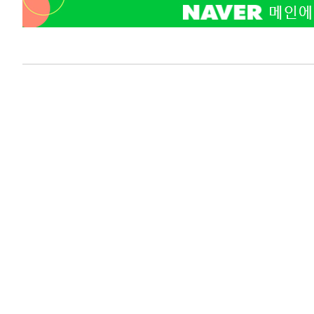
3시간 전 >
강릉에 시간당 81.4㎜ 물폭탄…도로 잠기고 담벼락 붕괴
4시간 전 >
백운산서 80년근 천종산삼 9뿌리 발견…감정가 1.3억원
5시간 전 >
선재도서 해루질 나섰다 실종 60대, 닷새 만에 숨진 채 발견
6시간 전 >
남자 농구, 나고야 아시안게임서 '홈팀' 일본과 한일전
6시간 전 >
여수 오동도 해상서 모터보트 전복…1명 사망·1명 실종
7시간 전 >
극한폭염 한풀 꺾이지만…'낮 최고 35도' 무더위, 열대야 계
날씨]
8시간 전 >
축구협회 "압수수색·성접대 논란 사과…쇄신의 기회로 삼겠
8시간 전 >
[속보]'압수수색·성접대 논란' 축구협회 "실망과 걱정 안겨드
11시간 전 >
'최고 37도' 폭염 지속…강원동해안 최대 150㎜ 비
13시간 전 >
[속보]뉴욕증시 상승 마감…S&P 0.6% 나스닥 1.3%↑