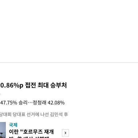
0.86%p 접전 최대 승부처
목
47.75% 승리…정청래 42.08%
전당대회 당대표 선거에 나선 김민석 후
역 순회경선에서 '누적 1위'를 탈환했
국제
경제
 우세 지역으로 점쳐졌던 충청권과 부산
이란 "호르무즈 재개
세계식량가격 다
승 1패를 주고 받은 김 후보는 이날