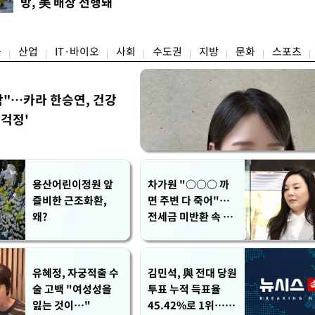
방, 美 배상 선행돼
상승…곡물·설탕 
며 '2승 1패'로 앞서가게 됐다. 다
야"
썩'
율 차이가 '0.86%p'에 불과
융
산업
IT·바이오
사회
수도권
지방
문화
스포츠
착"…카라 한승연, 건강
'걱정'
용산어린이정원 앞
차가원 "○○○ 까
즐비한 근조화환,
면 주변 다 죽어"…
왜?
전세금 미반환 속 녹
취 폭로 파장
유혜정, 자궁적출 수
김민석, 與 전대 당원
술 고백 "여성성을
투표 누적 득표율
잃는 것이…"
45.42%로 1위… 정