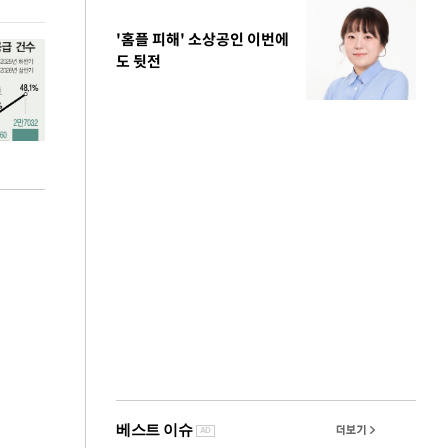
'홈플 피해' 소상공인 이번에
도 뒷전