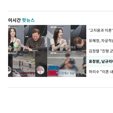
이시간
핫뉴스
'고지용과 이혼'
유혜정, 자궁적
김정렬 "친형 
하리수 "이혼 