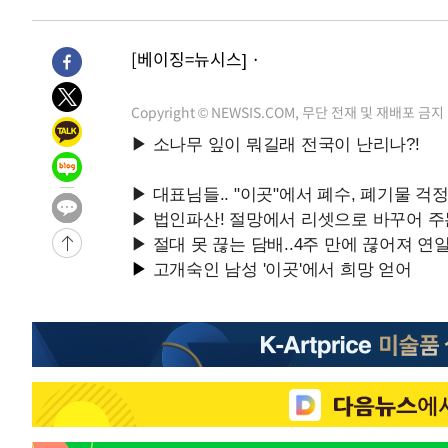
6시간 전 >
여수 오동도 해상서 모터보트 전복…1명 사망·1명 실종
7시간 전 >
극한폭염 한풀 꺾이지만…'낮 최고 35도' 무더위, 열대야 계
[베이징=뉴시스] ·
날씨]
8시간 전 >
축구협회 "압수수색·성접대 논란 사과…쇄신의 기회로 삼겠
8시간 전 >
[속보]'압수수색·성접대 논란' 축구협회 "실망과 걱정 안겨드
Copyright © NEWSIS.COM, 무단 전재 및 재배포 금지
11시간 전 >
'최고 37도' 폭염 지속…강원동해안 최대 150㎜ 비
13시간 전 >
[속보]뉴욕증시 상승 마감…S&P 0.6% 나스닥 1.3%↑
-10886초 전 >
이란 "호르무즈 재개방 합의 근접…美 배상 선행돼야"
-1933초 전 >
[속보]與최고위원 제주·인천 순회경선…박선원·최민희·
민수·김용 순
-1886초 전 >
[속보]김민석, 與 전대 당원투표 누적 득표율 45.42%로 
래 44.56%
-1168초 전 >
[속보]與 대표 경선 제주·인천 당원투표…金 47.75%·鄭 4
宋 10.17%
-702초 전 >
이강인 "아틀레티코 이적 기뻐…등번호 7번 의미보단 팀 위해
-637초 전 >
[속보]與 당대표 경선, 제주·인천 권리당원 투표 김민석 승
1시간 전 >
낮 최고 35도 '무더위'…동해안 시간당 30㎜ '강한 비'[내일
1시간 전 >
[속보]이강인 "감독님이 원하는 마음 느꼈고, 많은 트로피 원
티코 이적"
1시간 전 >
수도권 40도 육박 '펄펄'…동해안 일부 지역엔 호의주의보
2시간 전 >
온열질환 사망자 3명 늘어…누적 환자 3000명 돌파