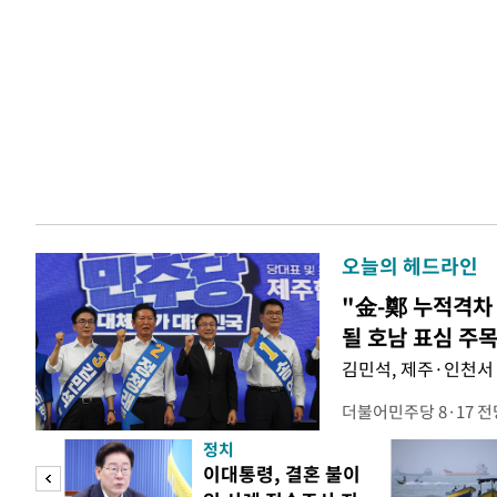
오늘의 헤드라인
"金-鄭 누적격차 
될 호남 표심 주
김민석, 제주·인천서 
더불어민주당 8·17 
보가 8일 제주·인천 지
정치
다. 앞서 정청래 후보
희망
이대통령, 결혼 불이
·울산·경남 경선에서 1