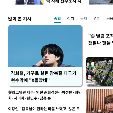
각"
익 사례 전수조사 지
제주·인천 경선에서 이기
시
만 두 후보 간 누적 득표
많이 본 기사
종합
정치
국제
경제
금
"손 떨림 포
괜찮나 팬들 
김희철, 거꾸로 걸린 광복절 태극기
현수막에 "X돌았네"
與최고위원 제주·인천 순회경선…박선원·최민
희·서미화·한민수·김용 순
이강인 "감독님이 원하는 마음 느꼈고, 많은 트