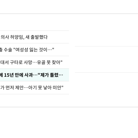
 의사 허양임, 새 출발했다
출 수술 "여성성 잃는 것이…"
군대서 구타로 사망…유골 못 찾아"
표창원, 남규리에 15년 만에 사과…"제가 틀렸습니다"
내가 먼저 제안…아기 못 낳아 미안"