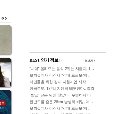
'들
ETF 수익률 상위권
찍어
연예