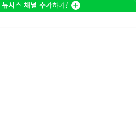
김희철, 거꾸로 걸린 광복
1
태극기 현수막에 "X돌았네
"손 떨림 포착"…카라 한
2
팬들 '걱정'
용산어린이정원 앞 즐비한 
3
속[다음주
차가원 "○○○ 까면 주변
4
다"
미반환 속 녹취 폭로 파장
려 죄송"
유혜정, 자궁적출 수술 고
5
것이…"
[속보]김민석, 與 전대 
6
45.42%로 1위… 정청래 
[속보]與최고위원 제주·
7
선원·최민희·서미화·한민