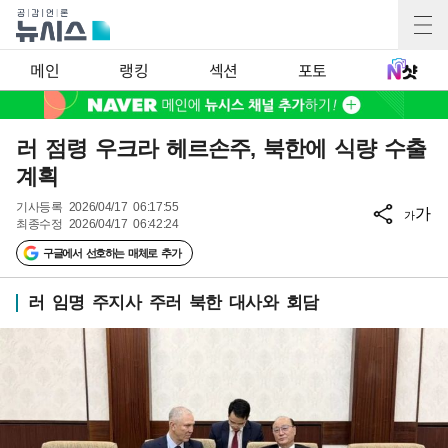
메인
랭킹
섹션
포토
러 점령 우크라 헤르손주, 북한에 식량 수출
계획
기사등록
2026/04/17 06:17:55
가
가
최종수정
2026/04/17 06:42:24
구글에서 선호하는 매체로 추가
러 임명 주지사 주러 북한 대사와 회담