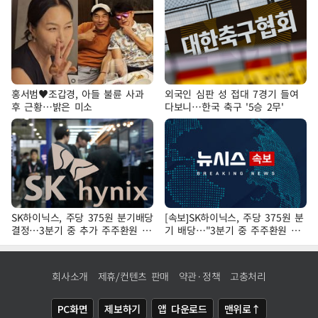
홍서범♥조갑경, 아들 불륜 사과
외국인 심판 성 접대 7경기 들여
후 근황…밝은 미소
다보니…한국 축구 '5승 2무'
SK하이닉스, 주당 375원 분기배당
[속보]SK하이닉스, 주당 375원 분
결정…3분기 중 추가 주주환원 발
기 배당…"3분기 중 주주환원 방
표
안 확정"
회사소개
제휴/컨텐츠 판매
약관·정책
고충처리
PC화면
제보하기
앱 다운로드
맨위로↑