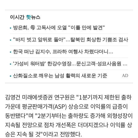
이시간
핫
뉴스
방은희, 母 고독사에 오열 "이틀 만에 발견"
"바지 벗고 앞뒤로 돌아"…탈북민 회상한 기쁨조 검사
한국 떠난 김지수, 프라하 여행사 차렸다더니…
'가성비 워터밤' 한강수영장…문신고객·성묘사음원 민원
김영건 미래에셋증권 연구원은 "1분기까지 제한된 출하
가운데 평균판매가격(ASP) 상승으로 이익률의 급증이
동반됐다"며 "2분기부터는 출하량도 증가해 외형성장이
지속될 전망으로 점차 개선폭은 더뎌지겠으나 이익률 상
승은 지속 될 것"이라고 전망했다.