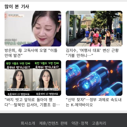
많이 본 기사
방은희, 母 고독사에 오열 "이틀
김지수, '여행사 대표' 변신 근황
만에 발견"
"가볼 만하니…"
"바지 벗고 앞뒤로 돌아야 했
"신약 찾자"…정부 과제로 속도내
다"…탈북민 김서아, 기쁨조 검사
는 K-제약바이오
수치심 회상
회사소개
제휴/컨텐츠 판매
약관·정책
고충처리