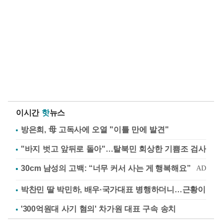
이시간
핫
뉴스
방은희, 母 고독사에 오열 "이틀 만에 발견"
"바지 벗고 앞뒤로 돌아"…탈북민 회상한 기쁨조 검사
박찬민 딸 박민하, 배우·국가대표 병행하더니…근황이
'300억원대 사기 혐의' 차가원 대표 구속 송치