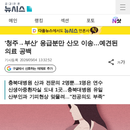
메인
랭킹
섹션
포토
'청주→부산' 응급분만 산모 이송…예견된
의료 공백
기사등록
2026/05/04 13:32:52
가
가
구글에서 선호하는 매체로 추가
충북대병원 산과 전문의 2명뿐…1명은 연수
신생아중환자실 도내 1곳…충북대병원 유일
산부인과 기피현상 맞물려…"전공의도 부족"