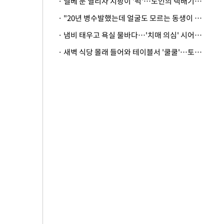
· 엘베 문 열리자 지팡이 '퍽'…노인의 택배기사 폭행 이유
· "20년 병수발했는데 얼굴도 모르는 동생이 유산 절반을"…배다른 형제 상속권 있을까
· 냄비 태우고 욕실 물바다…'치매 의심' 시어머니 검사 권유했다가 '날벼락'
· 새벽 식당 몰래 들어와 테이블서 '쿨쿨'…토사물 남기고 사라진 남성