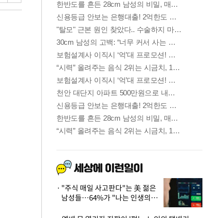
"주식 매일 사고판다"는 美 젊은
남성들…64%가 "나는 인생의
패배자“