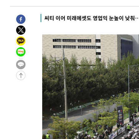
송"
-454초 전 >
'최고 37도' 폭염 지속…강원동해안 최대 150㎜ 비
1시간 전 >
[속보]뉴욕증시 상승 마감…S&P 0.6% 나스닥 1.3%↑
씨티 이어 미래에셋도 영업익 눈높이 낮춰…