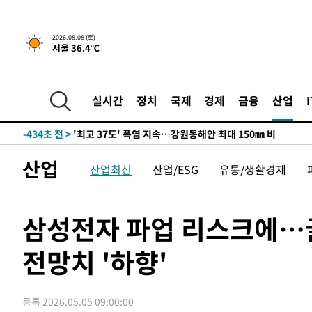
-23141초 전 >
선재도서 해루질 나섰다 실종 60대, 닷새 만에 숨진 채 발
-20675초 전 >
남자 농구, 나고야 아시안게임서 '홈팀' 일본과 한일전
2026.08.08 (토)
서울 36.4℃
-20051초 전 >
여수 오동도 해상서 모터보트 전복…1명 사망·1명 실종
-16278초 전 >
극한폭염 한풀 꺾이지만…'낮 최고 35도' 무더위, 열대야
주 날씨]
-13296초 전 >
축구협회 "압수수색·성접대 논란 사과…쇄신의 기회로 
실시간
정치
국제
경제
금융
산업
-11813초 전 >
[속보]'압수수색·성접대 논란' 축구협회 "실망과 걱정 
송"
-434초 전 >
'최고 37도' 폭염 지속…강원동해안 최대 150㎜ 비
1시간 전 >
[속보]뉴욕증시 상승 마감…S&P 0.6% 나스닥 1.3%↑
산업
산업최신
산업/ESG
유통/생활경제
-29344초 전 >
강릉에 시간당 81.4㎜ 물폭탄…도로 잠기고 담벼락 붕괴
-25451초 전 >
백운산서 80년근 천종산삼 9뿌리 발견…감정가 1.3억원
-23161초 전 >
선재도서 해루질 나섰다 실종 60대, 닷새 만에 숨진 채 발
삼성전자 파업 리스크에…
-20695초 전 >
남자 농구, 나고야 아시안게임서 '홈팀' 일본과 한일전
전망치 '하향'
-20071초 전 >
여수 오동도 해상서 모터보트 전복…1명 사망·1명 실종
-16298초 전 >
극한폭염 한풀 꺾이지만…'낮 최고 35도' 무더위, 열대야
주 날씨]
-13316초 전 >
축구협회 "압수수색·성접대 논란 사과…쇄신의 기회로 
등록 2026.05.05 09:00:00
-11833초 전 >
[속보]'압수수색·성접대 논란' 축구협회 "실망과 걱정 