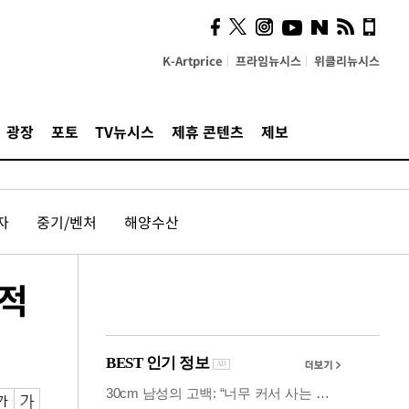
사이 해답 찾았죠"…알을
깨고 나온 '초자아'
K-Artprice
프라임뉴시스
위클리뉴시스
광장
포토
TV뉴시스
제휴 콘텐츠
제보
자
중기/벤처
해양수산
실적