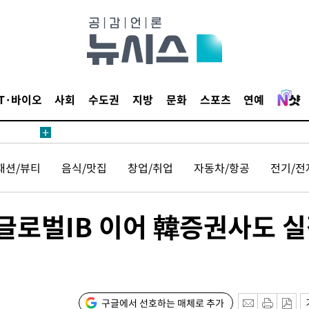
견
 계속[다음
삼겠다"
IT·바이오
사회
수도권
지방
문화
스포츠
연예
안겨드려 죄
패션/뷰티
음식/맛집
창업/취업
자동차/항공
전기/전
견
글로벌IB 이어 韓증권사도 
 계속[다음
삼겠다"
구글에서 선호하는 매체로 추가
안겨드려 죄