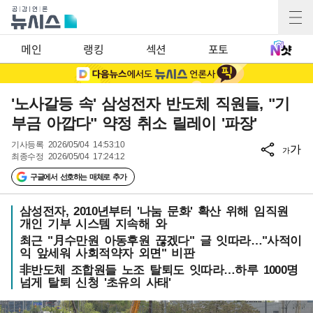
메인
랭킹
섹션
포토
'노사갈등 속' 삼성전자 반도체 직원들, "기
부금 아깝다" 약정 취소 릴레이 '파장'
기사등록
2026/05/04 14:53:10
가
가
최종수정
2026/05/04 17:24:12
구글에서 선호하는 매체로 추가
삼성전자, 2010년부터 '나눔 문화' 확산 위해 임직원
개인 기부 시스템 지속해 와
최근 "月수만원 아동후원 끊겠다" 글 잇따라…"사적이
익 앞세워 사회적약자 외면" 비판
非반도체 조합원들 노조 탈퇴도 잇따라…하루 1000명
넘게 탈퇴 신청 '초유의 사태'