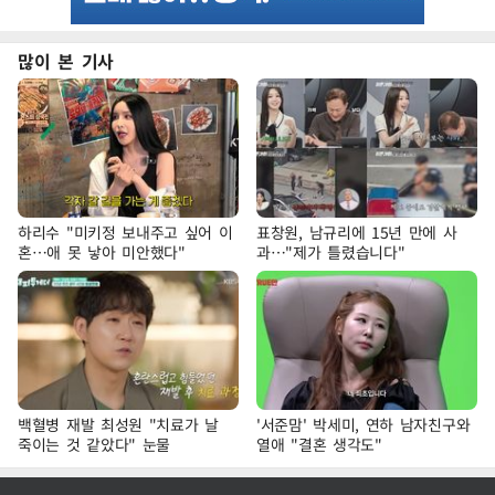
많이 본 기사
하리수 "미키정 보내주고 싶어 이
표창원, 남규리에 15년 만에 사
혼…애 못 낳아 미안했다"
과…"제가 틀렸습니다"
백혈병 재발 최성원 "치료가 날
'서준맘' 박세미, 연하 남자친구와
죽이는 것 같았다" 눈물
열애 "결혼 생각도"