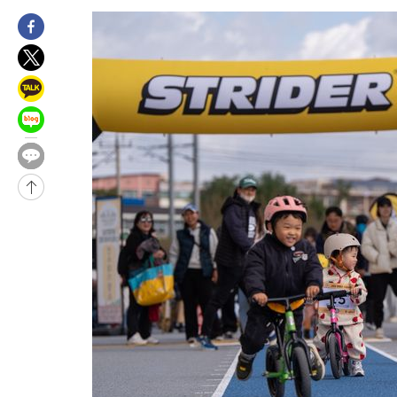
-8979초 전 >
美 국방부, 켄달 전 공군장관 보안허가 취소…“에어포스원 기밀
언론 누출”
-8948초 전 >
‘축구의 신’ 아르헨티나 축구 선수 메시의 부친 지병 별세
-8923초 전 >
“美 이란전 무기 소진…북한과 분쟁시 주한 미군 취약해질 수 있