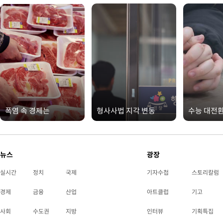
폭염 속 경제는
형사사법 지각 변동
수능 대전
뉴스
광장
실시간
정치
국제
기자수첩
스토리칼럼
경제
금융
산업
아트클럽
기고
사회
수도권
지방
인터뷰
기획특집