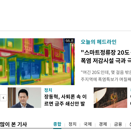
오늘의 헤드라인
"스마트정류장 20도
폭염 저감시설 극과 극
"여긴 20도인데, 몇 걸음 
주지역에 폭염특보가 며칠째 
주 북구 용봉동 패션의거리 
정치
기도 전인 이른 시각부터 열
피
장동혁, 사퇴론 속 이
통 샛노랗거나 새빨갛게 물들
르면 금주 쇄신안 발
른색, 온도가 높을수록 붉은
표
많이 본 기사
종합
정치
국제
경제
금융