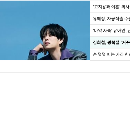
'고지용과 이혼' 의사
유혜정, 자궁적출 수
'마약 자숙' 유아인,
손 덜덜 떠는 카라 