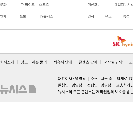
문화
IT·바이오
스포츠
섹션코너
데일리뉴시
연예
포토
TV뉴시스
인사
부고
동정
회사소개
광고 · 제휴 문의
제휴사 안내
콘텐츠 판매
저작권 규약
고
대표이사 : 염영남
주소 : 서울 중구 퇴계로 1
발행인 : 염영남
편집인 : 염영남
고충처리인
뉴시스의 모든 콘텐츠는 저작권법의 보호를 받는 바, 무