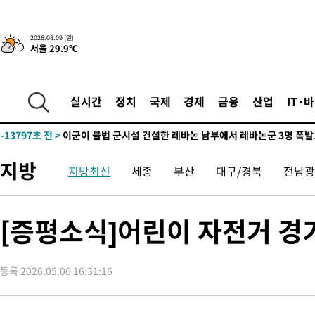
2026.08.09 (일)
서울 29.9℃
-8923초 전 >
“美 이란전 무기 소진…북한과 분쟁시 주한 미군 취약해질 수 있
-23524초 전 >
'여긴 20도, 저긴 50도'…열화상 카메라로 본 폭염 저감시설 '
차'
-22995초 전 >
콜롬비아 신임 우파 대통령 취임 하루만에 차량폭탄 폭발 사건
실시간
정치
국제
경제
금융
산업
IT·
-16589초 전 >
튀르키예 외무장관, "메카 3국 방위협정은 이란이 목표 아냐 "
-13797초 전 >
이군이 불법 군시설 건설한 레바논 남부에서 레바논군 3명 폭
부상
-10915초 전 >
[속보]美중부 사령관, 이스라엘 긴급방문 다중화된 전선 상황 
지방
지방최신
세종
부산
대구/경북
전남광
-8979초 전 >
美 국방부, 켄달 전 공군장관 보안허가 취소…“에어포스원 기밀
언론 누출”
-8948초 전 >
‘축구의 신’ 아르헨티나 축구 선수 메시의 부친 지병 별세
-8923초 전 >
“美 이란전 무기 소진…북한과 분쟁시 주한 미군 취약해질 수 있
[증평소식]어린이 자전거 경
-23524초 전 >
'여긴 20도, 저긴 50도'…열화상 카메라로 본 폭염 저감시설 '
차'
-22995초 전 >
콜롬비아 신임 우파 대통령 취임 하루만에 차량폭탄 폭발 사건
등록 2026.05.06 16:31:16
-16589초 전 >
튀르키예 외무장관, "메카 3국 방위협정은 이란이 목표 아냐 "
-13797초 전 >
이군이 불법 군시설 건설한 레바논 남부에서 레바논군 3명 폭
부상
-10915초 전 >
[속보]美중부 사령관, 이스라엘 긴급방문 다중화된 전선 상황 