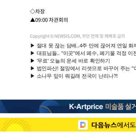
-15346초 전 >
이강인, 오늘 서울서 AT마드리드 입단식…'전례 없는 특급대우
◇차장
-2228초 전 >
'여긴 20도, 저긴 50도'…열화상 카메라로 본 폭염 저감시설 '온
▲09:00 차관회의
차'
-1699초 전 >
콜롬비아 신임 우파 대통령 취임 하루만에 차량폭탄 폭발 사건
1시간 전 >
튀르키예 외무장관, "메카 3국 방위협정은 이란이 목표 아냐 " 밝혀
Copyright © NEWSIS.COM, 무단 전재 및 재배포 금지
2시간 전 >
이군이 불법 군시설 건설한 레바논 남부에서 레바논군 3명 폭발로 
2시간 전 >
[속보]美중부 사령관, 이스라엘 긴급방문 다중화된 전선 상황 논의
3시간 전 >
美 국방부, 켄달 전 공군장관 보안허가 취소…“에어포스원 기밀정보
론 누출”
3시간 전 >
‘축구의 신’ 아르헨티나 축구 선수 메시의 부친 지병 별세
3시간 전 >
“美 이란전 무기 소진…북한과 분쟁시 주한 미군 취약해질 수 있어”