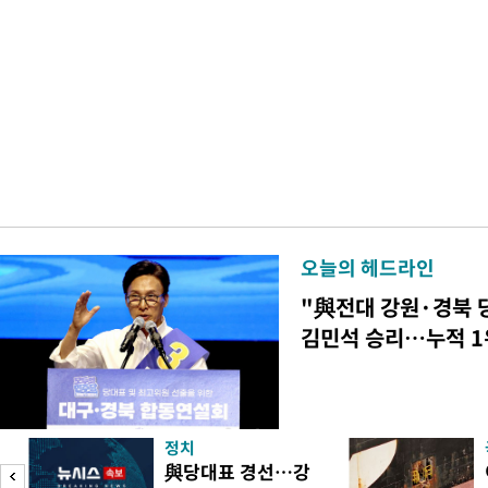
오늘의 헤드라인
"與전대 강원·경북 
김민석 승리…누적 1
정치
피
與당대표 경선…강