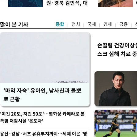
원·경북 김민석, 대
구 정청래 승리
많이 본 기사
종합
정치
국제
경제
금융
손떨림 건강이상
스크 심해 치료 중
'마약 자숙' 유아인, 남사친과 볼뽀
뽀 근황
'여긴 20도, 저긴 50도'…열화상 카메라로 본
폭염 저감시설 '온도차'
용산·강남·서초 유휴부지까지…세제 이은 '영