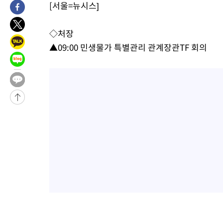
[서울=뉴시스]
1시간 전 >
튀르키예 외무장관, "메카 3국 방위협정은 이란이 목표 아냐 " 밝혀
2시간 전 >
이군이 불법 군시설 건설한 레바논 남부에서 레바논군 3명 폭발로 
◇처장
2시간 전 >
[속보]美중부 사령관, 이스라엘 긴급방문 다중화된 전선 상황 논의
▲09:00 민생물가 특별관리 관계장관TF 회의
3시간 전 >
美 국방부, 켄달 전 공군장관 보안허가 취소…“에어포스원 기밀정보
론 누출”
3시간 전 >
‘축구의 신’ 아르헨티나 축구 선수 메시의 부친 지병 별세
3시간 전 >
“美 이란전 무기 소진…북한과 분쟁시 주한 미군 취약해질 수 있어”
-32124초 전 >
與 강원·TK 당원투표 합산 김민석 46.01%로 승리…정청래
44.53%
-31964초 전 >
[속보]與전대 권리당원투표…강원·경북 김민석, 대구 정청래 
-31771초 전 >
[속보]與 당대표 경선, 경북 권리당원 투표 김민석 47.37%·
45.71%
-31673초 전 >
[속보]與 당대표 경선, 대구 권리당원 투표 정청래 47.82%·
46.35%
-31470초 전 >
[속보]與 당대표 경선, 강원 권리당원 투표 김민석 승리…50.3
득표
-29388초 전 >
"일본축구협회, 대한축구협회 성 접대 의혹 심판 조사"
-22030초 전 >
[속보]장은수, KLPGA 제주삼다수 역전 우승…데뷔 10년 차에
정상
-17395초 전 >
"얼마나 더웠으면"…안동 물길공원서 헤엄친 구렁이 '소동'
-17322초 전 >
손흥민, 68분 뛰고 2경기 침묵…LAFC, 톨루카에 1-0 승리(종합
-16594초 전 >
'2경기 연속 침묵' 손흥민, 톨루카전 68분만 뛰고 슈팅 0개