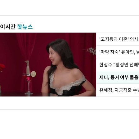
이시간
핫뉴스
'고지용과 이혼' 의사
'마약 자숙' 유아인,
제니, 동거 여부 물
유혜정, 자궁적출 수