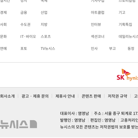
실시간
정치
국제
기자수첩
스토리칼럼
경제
금융
산업
아트클럽
기고
사회
수도권
지방
인터뷰
기획특집
문화
IT·바이오
스포츠
섹션코너
데일리뉴시
연예
포토
TV뉴시스
인사
부고
동정
회사소개
광고 · 제휴 문의
제휴사 안내
콘텐츠 판매
저작권 규약
고
대표이사 : 염영남
주소 : 서울 중구 퇴계로 1
발행인 : 염영남
편집인 : 염영남
고충처리인
뉴시스의 모든 콘텐츠는 저작권법의 보호를 받는 바, 무