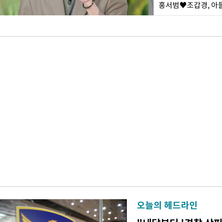
홍서범♥조갑경, 아들
오늘의 헤드라인