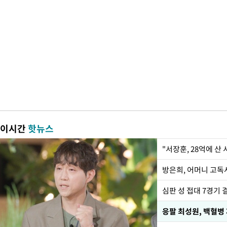
이시간
핫뉴스
"서장훈, 28억에 산
방은희, 어머니 고독사
심판 성 접대 7경기 
응팔 최성원, 백혈병