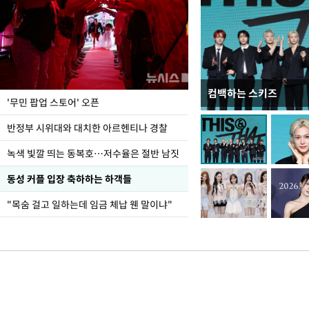
컴백하는 스키즈
지석천 뒤덮은 개구리
'무민 팝업 스토어' 오픈
반정부 시위대와 대치한 아르헨티나 경찰
녹색 빛깔 띄는 동복호…저수율은 절반 남짓
동성 커플 입장 축하하는 하객들
"목숨 걸고 일하는데 임금 체납 웬 말이냐"