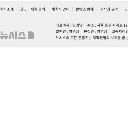
회사소개
광고 · 제휴 문의
제휴사 안내
콘텐츠 판매
저작권 규약
고
대표이사 : 염영남
주소 : 서울 중구 퇴계로 1
발행인 : 염영남
편집인 : 염영남
고충처리인
뉴시스의 모든 콘텐츠는 저작권법의 보호를 받는 바, 무