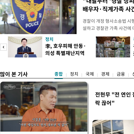
"내달부터 '경찰 상피
배우자·직계가족 사건
경찰이 개정 형사소송법 시
설하고 경찰관 가족 사건에 
피제'를 도입한다. 경찰청은 
정치
후속 조치 태스크포스(TF)'
李, 호우피해 안동·
우선 올해 하반기 인사에 
의성 특별재난지역
하던 수사감찰 기능을 인권
도
선포
많이 본 기사
종합
정치
국제
경제
금융
전현무 "전 연인
락 끊어"