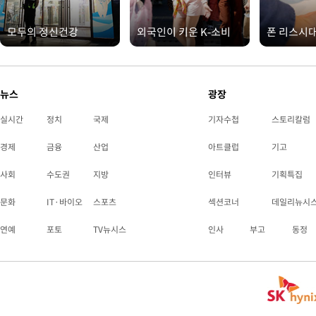
모두의 정신건강
외국인이 키운 K-소비
폰 리스시
뉴스
광장
실시간
정치
국제
기자수첩
스토리칼럼
경제
금융
산업
아트클럽
기고
사회
수도권
지방
인터뷰
기획특집
문화
IT·바이오
스포츠
섹션코너
데일리뉴시
연예
포토
TV뉴시스
인사
부고
동정