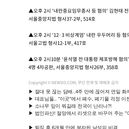
-16080초 전 >
[속보]원·달러 환율, 7.7원 내린 1416.1원 마감
▲오후 2시 '내란중요임무종사 등 혐의' 김현태 전
-15969초 전 >
[속보] 노원서 40.1도 관측…서울, 2018년 이후 첫 40도
서울중앙지법 형사37-2부, 514호
-13059초 전 >
[속보]종합특검, '계엄 수용공간 확보' 신용해 前교정본부장 기
-11932초 전 >
외신들도 주목한 韓축구 파문…"국민적 공분에 수사 재개"
▲오후 2시 '12·3 비상계엄' 내란 우두머리 등 
-11903초 전 >
11시간 압수수색에 성접대 파문까지…'쑥대밭' 된 축구협회
서울고법 형사12-1부, 417호
-10925초 전 >
[속보]규제합리화위원회 부위원장에 김태유 서울대 공대 교수
병태 후임
-7283초 전 >
[속보]국힘 윤리위, '돌려차기 발언' 진종오·서범수 징계 절차 
▲오후 2시10분 ‘윤석열 전 대통령 체포방해 혐
-2608초 전 >
[속보] 7월 중국 수출 23.9%↑ 수입 27.5%↑…무역총액 25.
4명 4차공판, 서울중앙지법 형사26부, 358호
3분 전 >
[속보]'채상병 순직 책임' 임성근, 항소심도 징역 3년
6분 전 >
[속보]종합특검, '관저이전 봐주기 감사' 유병호 구속기소
Copyright © NEWSIS.COM, 무단 전재 및 재배포 금지
1시간 전 >
민주 콩고 에볼라환자 4천명 돌파, 4053명 발생 1850명 사망