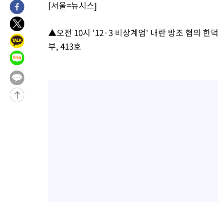
[서울=뉴시스]
-11903초 전 >
11시간 압수수색에 성접대 파문까지…'쑥대밭' 된 축구협회
-10925초 전 >
[속보]규제합리화위원회 부위원장에 김태유 서울대 공대 교수
▲오전 10시 '12·3 비상계엄' 내란 방조 혐의 
병태 후임
-7283초 전 >
[속보]국힘 윤리위, '돌려차기 발언' 진종오·서범수 징계 절차 
부, 413호
-2608초 전 >
[속보] 7월 중국 수출 23.9%↑ 수입 27.5%↑…무역총액 25.
3분 전 >
[속보]'채상병 순직 책임' 임성근, 항소심도 징역 3년
6분 전 >
[속보]종합특검, '관저이전 봐주기 감사' 유병호 구속기소
1시간 전 >
민주 콩고 에볼라환자 4천명 돌파, 4053명 발생 1850명 사망
-24100초 전 >
"낮 기온 소폭 하락"…수도권 폭염중대경보, 폭염경보로 하향
-24064초 전 >
[속보]이 대통령, '호우피해' 안동·의성 관할 4개 면 특별재난
선포
-24027초 전 >
[단독]중수청 지원 검사들, 정원 초과 시 낮은 계급 임용…희망
갈 수도
-21998초 전 >
낮 최고 37도 찜통더위…곳곳 소나기·강원 많은 비[내일날씨]
-20304초 전 >
SK하이닉스, 용인·청주 팹에 54조 투자…"AI 메모리 수요 선
응"
-17160초 전 >
여자배구 이재영·이다영 자매, 아제르바이잔 투란VC 입단
-16413초 전 >
외국인 심판 성 접대 7경기 들여다보니…한국 축구 '5승 2무'
-16147초 전 >
[속보]코스닥, 2.86포인트(0.36%) 내린 798.81마감
-16100초 전 >
[속보]코스피, 6200선 약보합…0.60% 내린 6258.77에 마쳐