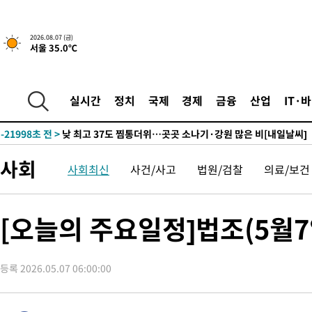
2026.08.07 (금)
서울 35.0℃
1시간 전 >
민주 콩고 에볼라환자 4천명 돌파, 4053명 발생 1850명 사망
-24100초 전 >
"낮 기온 소폭 하락"…수도권 폭염중대경보, 폭염경보로 하향
-24064초 전 >
[속보]이 대통령, '호우피해' 안동·의성 관할 4개 면 특별재난
실시간
정치
국제
경제
금융
산업
IT·
선포
-24027초 전 >
[단독]중수청 지원 검사들, 정원 초과 시 낮은 계급 임용…희망
갈 수도
-21998초 전 >
낮 최고 37도 찜통더위…곳곳 소나기·강원 많은 비[내일날씨]
-20304초 전 >
SK하이닉스, 용인·청주 팹에 54조 투자…"AI 메모리 수요 선
사회
사회최신
사건/사고
법원/검찰
의료/보건
응"
-17160초 전 >
여자배구 이재영·이다영 자매, 아제르바이잔 투란VC 입단
-16413초 전 >
외국인 심판 성 접대 7경기 들여다보니…한국 축구 '5승 2무'
-16147초 전 >
[속보]코스닥, 2.86포인트(0.36%) 내린 798.81마감
[오늘의 주요일정]법조(5월7
-16100초 전 >
[속보]코스피, 6200선 약보합…0.60% 내린 6258.77에 마쳐
-16080초 전 >
[속보]원·달러 환율, 7.7원 내린 1416.1원 마감
등록 2026.05.07 06:00:00
-15969초 전 >
[속보] 노원서 40.1도 관측…서울, 2018년 이후 첫 40도
-13059초 전 >
[속보]종합특검, '계엄 수용공간 확보' 신용해 前교정본부장 기
-11932초 전 >
외신들도 주목한 韓축구 파문…"국민적 공분에 수사 재개"