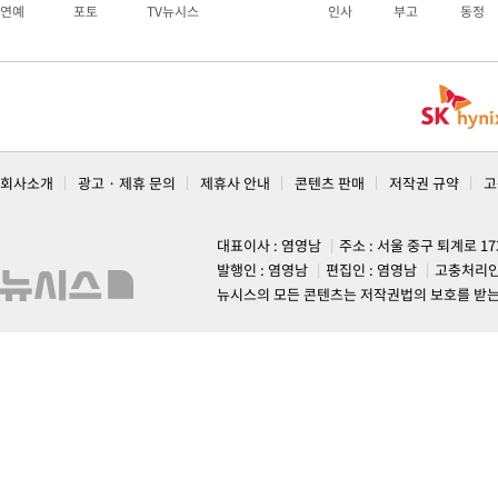
연예
포토
TV뉴시스
인사
부고
동정
회사소개
광고 · 제휴 문의
제휴사 안내
콘텐츠 판매
저작권 규약
고
대표이사 : 염영남
주소 : 서울 중구 퇴계로 1
발행인 : 염영남
편집인 : 염영남
고충처리인
뉴시스의 모든 콘텐츠는 저작권법의 보호를 받는 바, 무