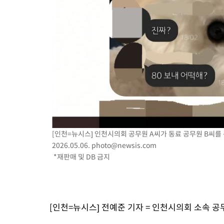
35분 전 >
[속보]'압수수색·성접대 논란' 축구협회 "실망과 걱정 안겨드려 죄
3시간 전 >
'최고 37도' 폭염 지속…강원동해안 최대 150㎜ 비
5시간 전 >
[속보]뉴욕증시 상승 마감…S&P 0.6% 나스닥 1.3%↑
[인천=뉴시스] 인천시의회 공무원 A씨가 동료 공무원 B씨를 
2026.05.06.
photo@newsis.com
*재판매 및 DB 금지
[인천=뉴시스] 전예준 기자 = 인천시의회 소속 