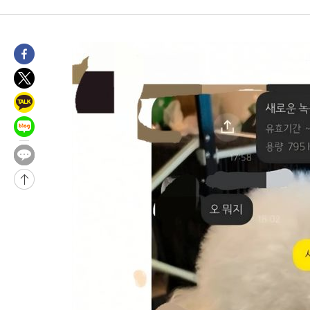
-30908초 전 >
[속보]與최고위원 제주·인천 순회경선…박선원·최민희·서미
한민수·김용 순
-30861초 전 >
[속보]김민석, 與 전대 당원투표 누적 득표율 45.42%로 1위…
청래 44.56%
-30143초 전 >
[속보]與 대표 경선 제주·인천 당원투표…金 47.75%·鄭
42.08%·宋 10.17%
-29677초 전 >
이강인 "아틀레티코 이적 기뻐…등번호 7번 의미보단 팀 위해 
것"
-29612초 전 >
[속보]與 당대표 경선, 제주·인천 권리당원 투표 김민석 승리
-23386초 전 >
낮 최고 35도 '무더위'…동해안 시간당 30㎜ '강한 비'[내일날
-22656초 전 >
[속보]이강인 "감독님이 원하는 마음 느꼈고, 많은 트로피 원해
틀레티코 이적"
-22438초 전 >
수도권 40도 육박 '펄펄'…동해안 일부 지역엔 호의주의보
-21407초 전 >
온열질환 사망자 3명 늘어…누적 환자 3000명 돌파
-15352초 전 >
강릉에 시간당 81.4㎜ 물폭탄…도로 잠기고 담벼락 붕괴
-11459초 전 >
백운산서 80년근 천종산삼 9뿌리 발견…감정가 1.3억원
-9169초 전 >
선재도서 해루질 나섰다 실종 60대, 닷새 만에 숨진 채 발견
-6703초 전 >
남자 농구, 나고야 아시안게임서 '홈팀' 일본과 한일전
-6079초 전 >
여수 오동도 해상서 모터보트 전복…1명 사망·1명 실종
-2306초 전 >
극한폭염 한풀 꺾이지만…'낮 최고 35도' 무더위, 열대야 계속[
주 날씨]
11분 전 >
축구협회 "압수수색·성접대 논란 사과…쇄신의 기회로 삼겠다"