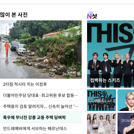
많이 본 사진
컴백하는 스키즈
청와대 일주일
2타점 적시타 치는 이정후
더불어민주당 당대표·최고위원 후보 합동연설회
주택용지 검토 알려지자... 신속히 늘어선 '근조화환'
폭우에 무너진 강릉 교동 주택 담벼락
안드레예바에게 서브하는 페르난데스