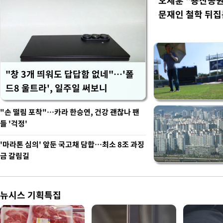
오세훈 "용산공원
문재인 철학 뒤집
"창 3개 띄워도 답답함 없네"…'폴
드8 울트라', 일주일 써보니
"손 떨림 포착"…카라 한승연, 건강 괜찮나 팬
들 '걱정'
'마라톤 심의' 앞둔 국고채 담합…최소 8조 과징
금 갈림길
뉴시스 기획특집