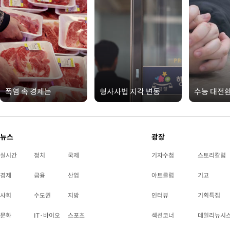
폭염 속 경제는
형사사법 지각 변동
수능 대전
뉴스
광장
실시간
정치
국제
기자수첩
스토리칼럼
경제
금융
산업
아트클럽
기고
사회
수도권
지방
인터뷰
기획특집
문화
IT·바이오
스포츠
섹션코너
데일리뉴시