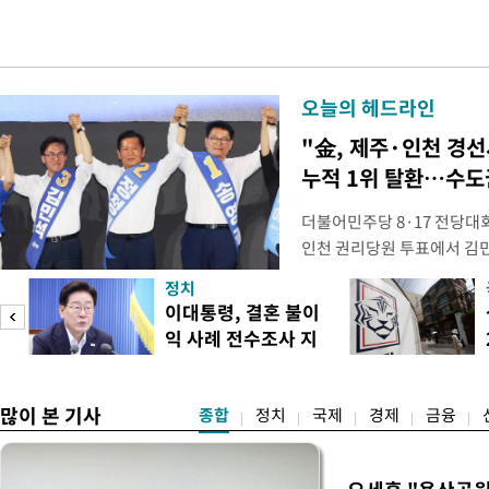
오늘의 헤드라인
"金, 제주·인천 경선
누적 1위 탈환…수도
더불어민주당 8·17 전당대
인천 권리당원 투표에서 김민
난주 첫 주말 순회경선에서 
정치
경남에서는 정청래 후보가 승
이대통령, 결혼 불이
앙당 선관위원장은 8일 제
익 사례 전수조사 지
합산 결과 김 후보가 전체 투표
시
많이 본 기사
종합
정치
국제
경제
금융