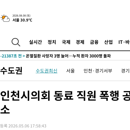
42.08%·宋 10.17%
-29657초 전 >
이강인 "아틀레티코 이적 기뻐…등번호 7번 의미보단 팀 위해 
것"
-29592초 전 >
[속보]與 당대표 경선, 제주·인천 권리당원 투표 김민석 승리
2026.08.08 (토)
서울 30.9℃
-23366초 전 >
낮 최고 35도 '무더위'…동해안 시간당 30㎜ '강한 비'[내일날
-22636초 전 >
[속보]이강인 "감독님이 원하는 마음 느꼈고, 많은 트로피 원해
틀레티코 이적"
-22418초 전 >
수도권 40도 육박 '펄펄'…동해안 일부 지역엔 호의주의보
실시간
정치
국제
경제
금융
산업
IT·
-21387초 전 >
온열질환 사망자 3명 늘어…누적 환자 3000명 돌파
-15332초 전 >
강릉에 시간당 81.4㎜ 물폭탄…도로 잠기고 담벼락 붕괴
-11439초 전 >
백운산서 80년근 천종산삼 9뿌리 발견…감정가 1.3억원
수도권
수도권최신
서울
인천·경기서부
경기
-9149초 전 >
선재도서 해루질 나섰다 실종 60대, 닷새 만에 숨진 채 발견
-6683초 전 >
남자 농구, 나고야 아시안게임서 '홈팀' 일본과 한일전
-6059초 전 >
여수 오동도 해상서 모터보트 전복…1명 사망·1명 실종
인천시의회 동료 직원 폭행 공
-2286초 전 >
극한폭염 한풀 꺾이지만…'낮 최고 35도' 무더위, 열대야 계속[
주 날씨]
소
11분 전 >
축구협회 "압수수색·성접대 논란 사과…쇄신의 기회로 삼겠다"
36분 전 >
[속보]'압수수색·성접대 논란' 축구협회 "실망과 걱정 안겨드려 죄
3시간 전 >
'최고 37도' 폭염 지속…강원동해안 최대 150㎜ 비
등록 2026.05.06 17:58:43
5시간 전 >
[속보]뉴욕증시 상승 마감…S&P 0.6% 나스닥 1.3%↑