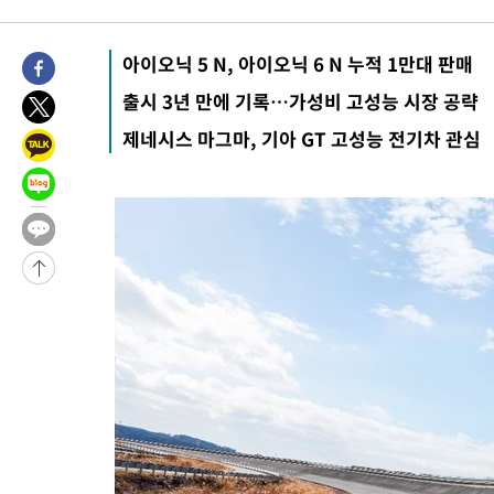
5시간 전 >
[속보]규제합리화위원회 부위원장에 김태유 서울대 공대 교수…이
후임
-11991초 전 >
이강인, 폭염 속 AT마드리드 첫 훈련…80명 식사 대접까지(종
아이오닉 5 N, 아이오닉 6 N 누적 1만대 판매
-9130초 전 >
미 사업체 일자리, 7월에 2.3만개 순감하고 그 전 2개월 10.3만
출시 3년 만에 기록…가성비 고성능 시장 공략
향수정 (2보)
-8578초 전 >
[속보] 미 사업체, 일자리 7월에 2.3만 개 줄어…실업률은 4.1%
제네시스 마그마, 기아 GT 고성능 전기차 관심
↓
-4441초 전 >
[속보]이 대통령 "부동산 공급 기존 사고방식 매달리지 말고 과
실천"
-3526초 전 >
이란, "오만과 '중앙 단일 루트' 합의…북쪽 인바운드·남쪽 아
드는 임시"
1시간 전 >
"낮 기온 소폭 하락"…수도권 폭염중대경보, 폭염경보로 하향
1시간 전 >
[속보]이 대통령, '호우피해' 안동·의성 관할 4개 면 특별재난지역
1시간 전 >
[단독]중수청 지원 검사들, 정원 초과 시 낮은 계급 임용…희망지 못
수도
1시간 전 >
낮 최고 37도 찜통더위…곳곳 소나기·강원 많은 비[내일날씨]
2시간 전 >
SK하이닉스, 용인·청주 팹에 54조 투자…"AI 메모리 수요 선제 대
3시간 전 >
여자배구 이재영·이다영 자매, 아제르바이잔 투란VC 입단
3시간 전 >
외국인 심판 성 접대 7경기 들여다보니…한국 축구 '5승 2무'
3시간 전 >
[속보]코스닥, 2.86포인트(0.36%) 내린 798.81마감
3시간 전 >
[속보]코스피, 6200선 약보합…0.60% 내린 6258.77에 마쳐
3시간 전 >
[속보]원·달러 환율, 7.7원 내린 1416.1원 마감