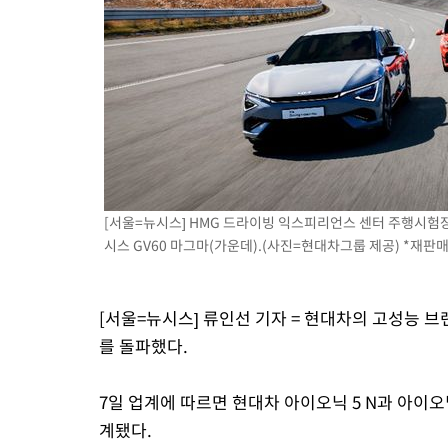
3시간 전 >
[속보] 노원서 40.1도 관측…서울, 2018년 이후 첫 40도
4시간 전 >
[속보]종합특검, '계엄 수용공간 확보' 신용해 前교정본부장 기소
4시간 전 >
외신들도 주목한 韓축구 파문…"국민적 공분에 수사 재개"
4시간 전 >
11시간 압수수색에 성접대 파문까지…'쑥대밭' 된 축구협회
5시간 전 >
[속보]규제합리화위원회 부위원장에 김태유 서울대 공대 교수…이
후임
[서울=뉴시스] HMG 드라이빙 익스피리언스 센터 주행시험장을 
시스 GV60 마그마(가운데).(사진=현대차그룹 제공) *재판매
[서울=뉴시스] 류인선 기자 = 현대차의 고성능 브
를 돌파했다.
7일 업계에 따르면 현대차 아이오닉 5 N과 아이오닉
계됐다.