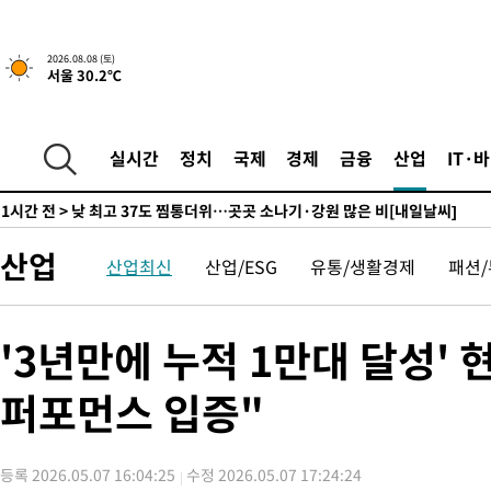
↓
-4421초 전 >
[속보]이 대통령 "부동산 공급 기존 사고방식 매달리지 말고 과
실천"
-3506초 전 >
이란, "오만과 '중앙 단일 루트' 합의…북쪽 인바운드·남쪽 아
2026.08.08 (토)
서울 30.2℃
드는 임시"
1시간 전 >
"낮 기온 소폭 하락"…수도권 폭염중대경보, 폭염경보로 하향
1시간 전 >
[속보]이 대통령, '호우피해' 안동·의성 관할 4개 면 특별재난지역
1시간 전 >
[단독]중수청 지원 검사들, 정원 초과 시 낮은 계급 임용…희망지 못
실시간
정치
국제
경제
금융
산업
IT·
수도
1시간 전 >
낮 최고 37도 찜통더위…곳곳 소나기·강원 많은 비[내일날씨]
2시간 전 >
SK하이닉스, 용인·청주 팹에 54조 투자…"AI 메모리 수요 선제 대
3시간 전 >
여자배구 이재영·이다영 자매, 아제르바이잔 투란VC 입단
산업
산업최신
산업/ESG
유통/생활경제
패션
3시간 전 >
외국인 심판 성 접대 7경기 들여다보니…한국 축구 '5승 2무'
3시간 전 >
[속보]코스닥, 2.86포인트(0.36%) 내린 798.81마감
3시간 전 >
[속보]코스피, 6200선 약보합…0.60% 내린 6258.77에 마쳐
'3년만에 누적 1만대 달성'
3시간 전 >
[속보]원·달러 환율, 7.7원 내린 1416.1원 마감
퍼포먼스 입증"
3시간 전 >
[속보] 노원서 40.1도 관측…서울, 2018년 이후 첫 40도
4시간 전 >
[속보]종합특검, '계엄 수용공간 확보' 신용해 前교정본부장 기소
4시간 전 >
외신들도 주목한 韓축구 파문…"국민적 공분에 수사 재개"
등록 2026.05.07 16:04:25
수정 2026.05.07 17:24:24
4시간 전 >
11시간 압수수색에 성접대 파문까지…'쑥대밭' 된 축구협회