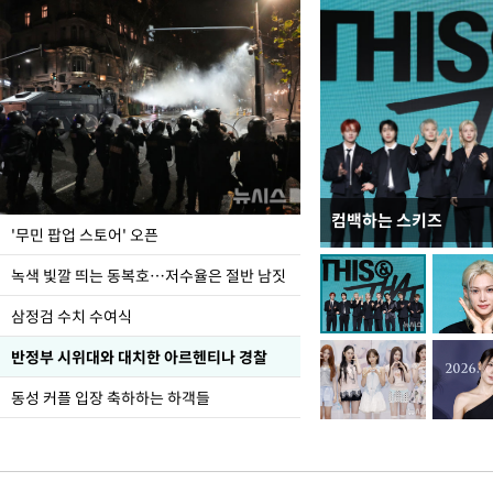
컴백하는 스키즈
지석천 뒤덮은 개구리
'무민 팝업 스토어' 오픈
녹색 빛깔 띄는 동복호…저수율은 절반 남짓
삼정검 수치 수여식
반정부 시위대와 대치한 아르헨티나 경찰
동성 커플 입장 축하하는 하객들