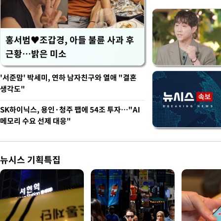
홍서범♥조갑경, 아들 불륜 사과 후
근황…밝은 미소
'서준맘' 박세미, 연하 남자친구와 열애 "결혼
생각도"
SK하이닉스, 용인·청주 팹에 54조 투자…"AI
메모리 수요 선제 대응"
뉴시스 기획특집