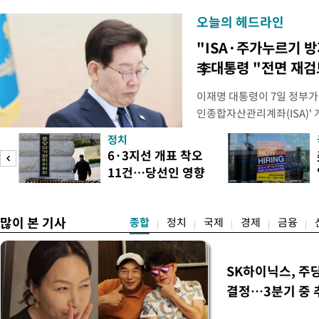
오늘의 헤드라인
"ISA·주가누르기 
李대통령 "전면 재검
이재명 대통령이 7일 정부가
인종합자산관리계좌(ISA)' 
안'을 전면 재검토 할 것을 
정치
들과의 상황 점검 회의에서 I
6·3지선 개표 착오
지법안을 둘러싼 투자자들의 
11건…당선인 영향
았다. 이 자리에서 이 대통령
도
없어
많이 본 기사
종합
정치
국제
경제
금융
SK하이닉스, 주
결정…3분기 중 