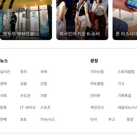
모두의 정신건강
외국인이 키운 K-소비
폰 리스시
뉴스
광장
실시간
정치
국제
기자수첩
스토리칼럼
경제
금융
산업
아트클럽
기고
사회
수도권
지방
인터뷰
기획특집
문화
IT·바이오
스포츠
섹션코너
데일리뉴시
연예
포토
TV뉴시스
인사
부고
동정