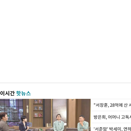
이시간
핫뉴스
"서장훈, 28억에 산
방은희, 어머니 고독사
'서준맘' 박세미, 연