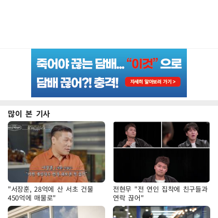
많이 본 기사
"서장훈, 28억에 산 서초 건물
전현무 "전 연인 집착에 친구들과
450억에 매물로"
연락 끊어"