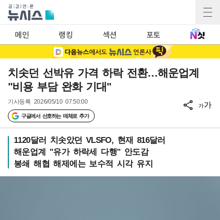
메인
랭킹
섹션
포토
치솟던 선박유 가격 하락 전환…해운업계
"비용 부담 완화 기대"
기사등록
2026/05/10 07:50:00
가
가
구글에서 선호하는 매체로 추가
1120달러 치솟았던 VLSFO, 현재 816달러
해운업계 "유가 하락세 다행" 안도감
봉쇄 해협 해제에는 보수적 시각 유지