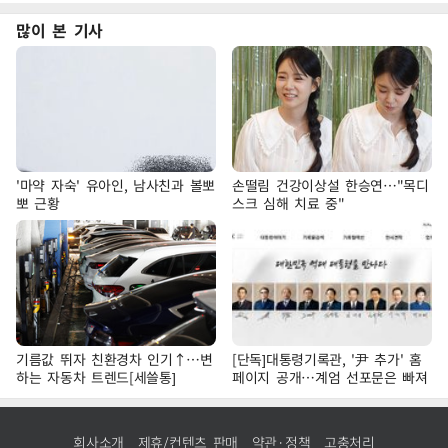
많이 본 기사
'마약 자숙' 유아인, 남사친과 볼뽀
손떨림 건강이상설 한승연…"목디
뽀 근황
스크 심해 치료 중"
기름값 뛰자 친환경차 인기↑…변
[단독]대통령기록관, '尹 추가' 홈
하는 자동차 트렌드[세쓸통]
페이지 공개…계엄 선포문은 빠져
회사소개
제휴/컨텐츠 판매
약관·정책
고충처리