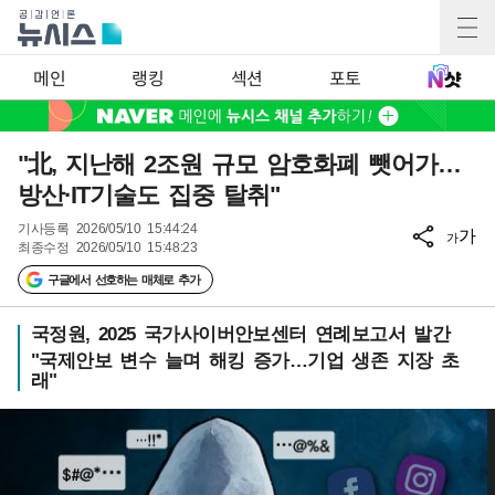
메인
랭킹
섹션
포토
"北, 지난해 2조원 규모 암호화폐 뺏어가…
방산·IT기술도 집중 탈취"
기사등록
2026/05/10 15:44:24
가
가
최종수정
2026/05/10 15:48:23
구글에서 선호하는 매체로 추가
국정원, 2025 국가사이버안보센터 연례보고서 발간
"국제안보 변수 늘며 해킹 증가…기업 생존 지장 초
래"