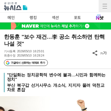
메인
랭킹
섹션
포토
한동훈 "보수 재건…李 공소 취소하면 탄핵
나설 것"
기사등록
2026/05/10 16:25:01
가
가
최종수정
2026/05/10 16:28:24
구글에서 선호하는 매체로 추가
"단일화는 정치공학적 변수에 불과…시민과 함께하는
정치"
부산 북구갑 선거사무소 개소식, 지지자 몰려 덕천교
차로 혼잡