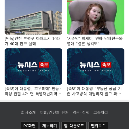
[단독]인천 부평구 아파트서 10대
'서준맘' 박세미, 연하 남자친구와
가 40대 친모 살해
열애 "결혼 생각도"
[속보]이 대통령, '호우피해' 안동·
[속보]이 대통령 "부동산 공급 기
의성 관할 4개 면 특별재난지역
존 사고방식 매달리지 말고 과감
선포
히 실천"
회사소개
제휴/컨텐츠 판매
약관·정책
고충처리
PC화면
제보하기
앱 다운로드
맨위로↑