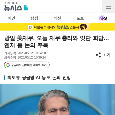
메인
랭킹
섹션
포토
방일 美재무, 오늘 재무·총리와 잇단 회담…
엔저 등 논의 주목
기사등록
2026/05/12 10:14:50
가
가
최종수정
2026/05/12 10:36:24
구글에서 선호하는 매체로 추가
희토류 공급망·AI 등도 논의 전망