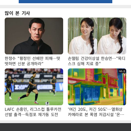
많이 본 기사
한정수 "황정민 선배만 피해…떳
손떨림 건강이상설 한승연…"목디
떳하면 신분 공개하라"
스크 심해 치료 중"
LAFC 손흥민, 리그스컵 톨루카전
'여긴 20도, 저긴 50도'…열화상
선발 출격…득점포 재가동 도전
카메라로 본 폭염 저감시설 '온도
차'