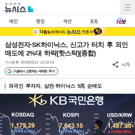
메인
랭킹
섹션
포토
삼성전자·SK하이닉스, 신고가 터치 후 외인
매도에 2%대 하락[핫스탁](종합)
기사등록
2026/05/12 16:18:19
가
가
구글에서 선호하는 매체로 추가
외국인 투자자, 삼전·하이닉스 5兆 순매도