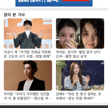
많이 본 기사
이승기 측 "차가원 전세금 미반환
아이유, 장기하 '별일 없이 산다'
은 고도의 사기 수법…엄벌 원해"
선곡…쿨한 일상 공개
허지웅 "우리가 지지했던 인간들
김혜수 "우린 돈 받고 일하는 프
이 이 꼴 만들었다"…형소법 개정
리랜서…받는 만큼 해내야"
에 격한 반응