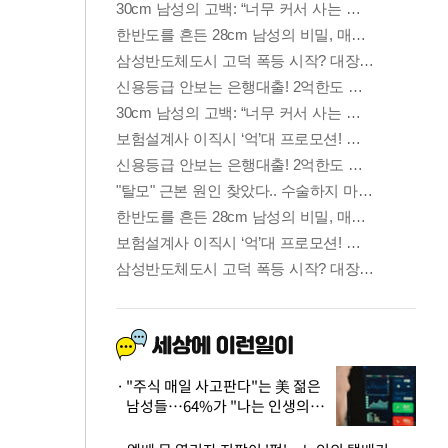
"주식 매일 사고판다"는 美 젊은
남성들…64%가 "나는 인생의
패배자“