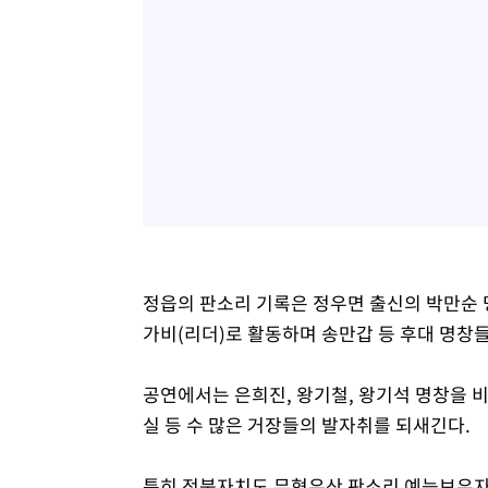
정읍의 판소리 기록은 정우면 출신의 박만순 
가비(리더)로 활동하며 송만갑 등 후대 명창
공연에서는 은희진, 왕기철, 왕기석 명창을 
실 등 수 많은 거장들의 발자취를 되새긴다.
특히 전북자치도 무형유산 판소리 예능보유자로