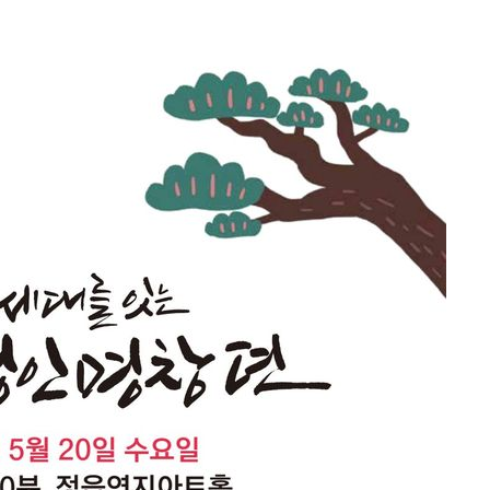
견
계속[다음
겠다"
겨드려 죄