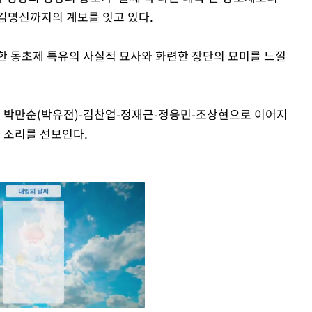
김명신까지의 계보를 잇고 있다.
한 동초제 특유의 사실적 묘사와 화련한 장단의 묘미를 느낄
은 박만순(박유전)-김찬업-정재근-정응민-조상현으로 이어지
 소리를 선보인다.