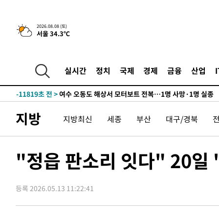
틀레티코 이적"
-28178초 전 >
수도권 40도 육박 '펄펄'…동해안 일부 지역엔 호의주의
-27147초 전 >
온열질환 사망자 3명 늘어…누적 환자 3000명 돌파
2026.08.08 (토)
서울 34.3℃
-21092초 전 >
강릉에 시간당 81.4㎜ 물폭탄…도로 잠기고 담벼락 붕괴
-17199초 전 >
백운산서 80년근 천종산삼 9뿌리 발견…감정가 1.3억원
-14909초 전 >
선재도서 해루질 나섰다 실종 60대, 닷새 만에 숨진 채 발
실시간
정치
국제
경제
금융
산업
-12443초 전 >
남자 농구, 나고야 아시안게임서 '홈팀' 일본과 한일전
-11819초 전 >
여수 오동도 해상서 모터보트 전복…1명 사망·1명 실종
-8046초 전 >
극한폭염 한풀 꺾이지만…'낮 최고 35도' 무더위, 열대야 
지방
지방최신
세종
부산
대구/경북
주 날씨]
-5064초 전 >
축구협회 "압수수색·성접대 논란 사과…쇄신의 기회로 삼
-3581초 전 >
[속보]'압수수색·성접대 논란' 축구협회 "실망과 걱정 안
송"
2시간 전 >
'최고 37도' 폭염 지속…강원동해안 최대 150㎜ 비
"정읍 판소리 잇다" 20일 
4시간 전 >
[속보]뉴욕증시 상승 마감…S&P 0.6% 나스닥 1.3%↑
-29146초 전 >
낮 최고 35도 '무더위'…동해안 시간당 30㎜ '강한 비'[
등록 2026.05.13 11:22:41
-28416초 전 >
[속보]이강인 "감독님이 원하는 마음 느꼈고, 많은 트로피
틀레티코 이적"
-28198초 전 >
수도권 40도 육박 '펄펄'…동해안 일부 지역엔 호의주의
-27167초 전 >
온열질환 사망자 3명 늘어…누적 환자 3000명 돌파