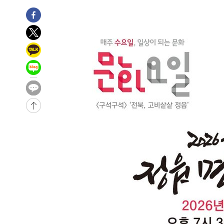
-21112초 전 >
강릉에 시간당 81.4㎜ 물폭탄…도로 잠기고 담벼락 붕괴
-17219초 전 >
백운산서 80년근 천종산삼 9뿌리 발견…감정가 1.3억원
-14929초 전 >
선재도서 해루질 나섰다 실종 60대, 닷새 만에 숨진 채 발
-12463초 전 >
남자 농구, 나고야 아시안게임서 '홈팀' 일본과 한일전
-11839초 전 >
여수 오동도 해상서 모터보트 전복…1명 사망·1명 실종
-8066초 전 >
극한폭염 한풀 꺾이지만…'낮 최고 35도' 무더위, 열대야 
주 날씨]
-5084초 전 >
축구협회 "압수수색·성접대 논란 사과…쇄신의 기회로 삼
-3601초 전 >
[속보]'압수수색·성접대 논란' 축구협회 "실망과 걱정 안
송"
2시간 전 >
'최고 37도' 폭염 지속…강원동해안 최대 150㎜ 비
4시간 전 >
[속보]뉴욕증시 상승 마감…S&P 0.6% 나스닥 1.3%↑