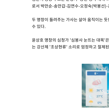
로서 박만순-송만갑-김연수-오정숙(박봉선)-
두 명창이 들려주는 가사는 살아 움직이는 듯
수 있다.
윤상호 명창의 심청가 '심봉사 눈뜨는 대목'
는 강산제 '조상현류' 소리로 엄정하고 절제된