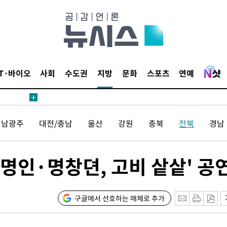
보
견
IT·바이오
사회
수도권
지방
문화
스포츠
연예
계속[다음
전남광주
대전/충남
울산
강원
충북
전북
경남
겠다"
겨드려 죄
'명인·명창뎐, 고비 샅샅' 공
내일날씨]
 원해 아
구글에서 선호하는 매체로 추가
보