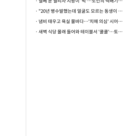
· 엘베 문 열리자 지팡이 '퍽'…노인의 택배기사 폭행 이유
· "20년 병수발했는데 얼굴도 모르는 동생이 유산 절반을"…배다른 형제 상속권 있을까
· 냄비 태우고 욕실 물바다…'치매 의심' 시어머니 검사 권유했다가 '날벼락'
· 새벽 식당 몰래 들어와 테이블서 '쿨쿨'…토사물 남기고 사라진 남성