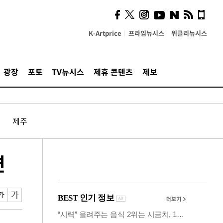
사이 해답 찾았죠"…알을
깨고 나온 '초자아'
K-Artprice
프라임뉴시스
위클리뉴시스
광장
포토
TV뉴시스
제휴 콘텐츠
제보
제주
연