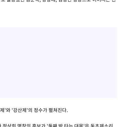
제'와 '강산제'의 정수가 펼쳐진다.
과 정상희 명창의 흥보가 '둘째 박 타는 대목'은 동초제소리