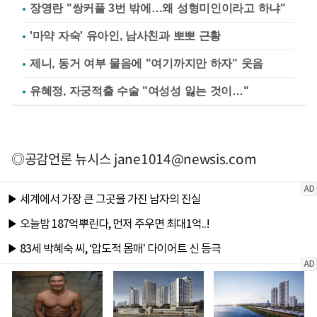
장영란 "쌍커풀 3번 밖에…왜 성형미인이라고 하냐"
'마약 자숙' 유아인, 남사친과 뽀뽀 근황
제니, 동거 여부 물음에 "여기까지만 하자" 웃음
유혜정, 자궁적출 수술 "여성성 잃는 것이…"
◎공감언론 뉴시스
jane1014@newsis.com