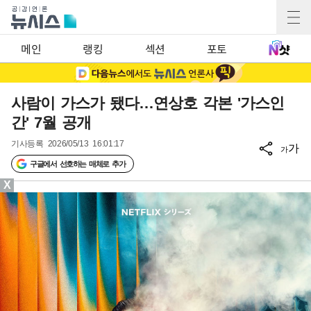
메인
랭킹
섹션
포토
사람이 가스가 됐다…연상호 각본 '가스인
간' 7월 공개
기사등록
2026/05/13 16:01:17
가
가
구글에서 선호하는 매체로 추가
X