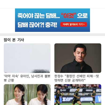
많이 본 기사
'마약 자숙' 유아인, 남사친과 볼뽀
한정수 "황정민 선배만 피해…떳
뽀 근황
떳하면 신분 공개하라"