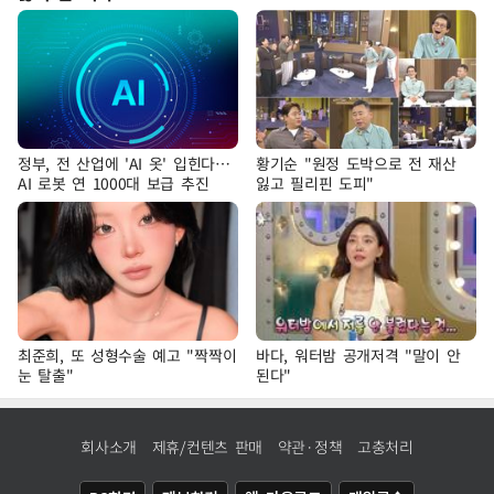
정부, 전 산업에 'AI 옷' 입힌다…
황기순 "원정 도박으로 전 재산
AI 로봇 연 1000대 보급 추진
잃고 필리핀 도피"
최준희, 또 성형수술 예고 "짝짝이
바다, 워터밤 공개저격 "말이 안
눈 탈출"
된다"
회사소개
제휴/컨텐츠 판매
약관·정책
고충처리