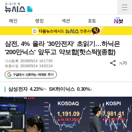
메인
랭킹
섹션
포토
삼전, 4% 올라 '30만전자' 초읽기…하닉은
'200만닉스' 앞두고 약보합[핫스탁](종합)
기사등록
2026/05/14 16:17:05
가
가
최종수정
2026/05/14 19:02:24
구글에서 선호하는 매체로 추가
삼성전자 4.23%↑· SK하이닉스 0.30%↓