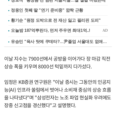
정보석 "황정음 전 남편 서글서글…잘 살길 바랐는데"
정웅인 첫째 딸 "연기 준비중" 깜짝 근황
황기순 "원정 도박으로 전 재산 잃고 필리핀 도피"
유승민 "육사 탓에 쿠데타?…尹졸업 서울대도 없애나"
이날 지수는 7900선에서 공방을 이어가다 장 마감 직전
상승 폭을 키우며 8000선 턱밑까지 다가섰다.
임정은 KB증권 연구원은 "이날 증시는 그동안의 인공지
능(AI) 인프라 쏠림에서 벗어나 소비재 중심의 상승 흐름
을 나타냈다"며 "삼성전자는 노조 파업 현실화 우려에도
장중 신고점을 경신했다"고 설명했다.