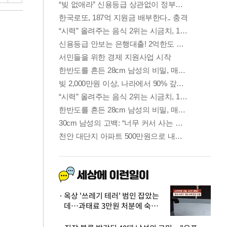
옥상 '쓰레기 테러' 범인 잡았는
데…과태료 3만원 처분에 숙박업
주 허탈