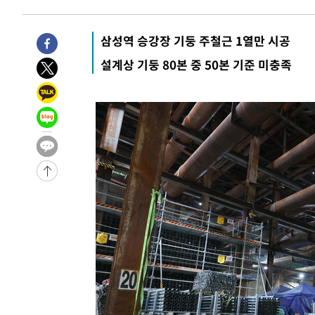
25.3%↑
-25368초 전 >
[속보]'채상병 순직 책임' 임성근, 항소심도 징역 3년
-25234초 전 >
[속보]종합특검, '관저이전 봐주기 감사' 유병호 구속기소
삼성역 승강장 기둥 주철근 1열만 시공
-21834초 전 >
민주 콩고 에볼라환자 4천명 돌파, 4053명 발생 1850명
설계상 기둥 80본 중 50본 기준 미충족
-21084초 전 >
[속보]'300억원대 사기 혐의' 차가원 대표 구속 송치
-20278초 전 >
"미 전국적 살모네라 식중독 원인은 멕시코산 할라피뇨"--
-18791초 전 >
[속보]경찰·노동부, HL만도 평택사업장 끼임 사망 관련
-18672초 전 >
[속보]합수본, '투표율 허위 입력' 중앙·서울·경기도 선관
압수수색
-18427초 전 >
[속보]원·달러 환율, 오전 9시 1423.8원
-18223초 전 >
[속보]삼성전자·SK하이닉스 동반 강보합…1%대 상승 
-18209초 전 >
[속보]코스닥, 5.95포인트(0.74%) 상승한 807.62개장
-18177초 전 >
[속보]코스피, 6300선 재탈환…1.09% 오른 6365.07 
-15342초 전 >
시리아 다마스쿠스 교외에서 미니버스 폭발.. 14명 부상, 
태
-14640초 전 >
입추에도 극한더위…서울 낮 39도 '폭염중대경보'
-9604초 전 >
이란, 호르무즈서 "적국 목표물들"과 대치로 남부 케슘섬
례 큰 폭발음
-8319초 전 >
[속보]美, 폴리실리콘 수입 규제…파생제품 15% 관세, 12
효
-6470초 전 >
[속보]트럼프, 美 원정출산 금지 행정명령 서명