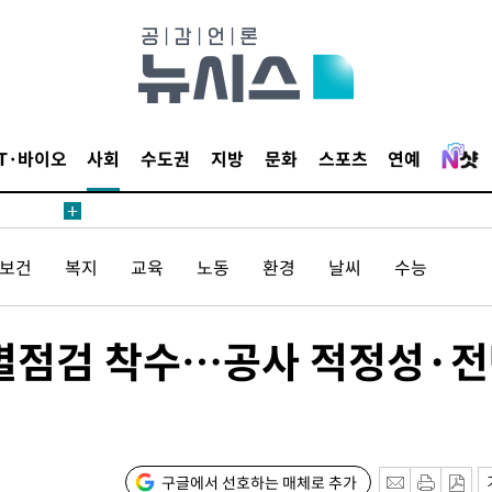
 사망
 CDC
 압수수색
위 등 9곳
IT·바이오
사회
수도권
지방
문화
스포츠
연예
출발
/보건
복지
교육
노동
환경
날씨
수능
개장
3명은 중
 특별점검 착수…공사 적정성·
에서 두차
0일 후 발
구글에서 선호하는 매체로 추가
액