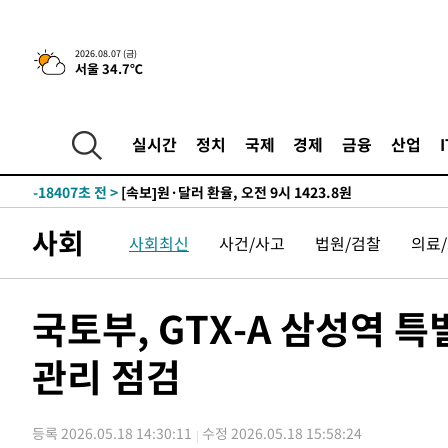
-21814초 전 >
민주 콩고 에볼라환자 4천명 돌파, 4053명 발생 1850명
-21064초 전 >
[속보]'300억원대 사기 혐의' 차가원 대표 구속 송치
2026.08.07 (금)
서울 34.7℃
-20258초 전 >
"미 전국적 살모네라 식중독 원인은 멕시코산 할라피뇨"--
-18771초 전 >
[속보]경찰·노동부, HL만도 평택사업장 끼임 사망 관련
-18652초 전 >
[속보]합수본, '투표율 허위 입력' 중앙·서울·경기도 선관
실시간
정치
국제
경제
금융
산업
압수수색
-18407초 전 >
[속보]원·달러 환율, 오전 9시 1423.8원
-18203초 전 >
[속보]삼성전자·SK하이닉스 동반 강보합…1%대 상승 
-18189초 전 >
[속보]코스닥, 5.95포인트(0.74%) 상승한 807.62개장
사회
사회최신
사건/사고
법원/검찰
의료
-18157초 전 >
[속보]코스피, 6300선 재탈환…1.09% 오른 6365.07 
-15322초 전 >
시리아 다마스쿠스 교외에서 미니버스 폭발.. 14명 부상, 
태
-14620초 전 >
입추에도 극한더위…서울 낮 39도 '폭염중대경보'
국토부, GTX-A 삼성역
-9584초 전 >
이란, 호르무즈서 "적국 목표물들"과 대치로 남부 케슘섬
례 큰 폭발음
관리 점검
-8299초 전 >
[속보]美, 폴리실리콘 수입 규제…파생제품 15% 관세, 12
효
-6450초 전 >
[속보]트럼프, 美 원정출산 금지 행정명령 서명
-4150초 전 >
[속보] 뉴욕증시, 일제 하락 마감…나스닥 0.06%↓
등록 2026.05.18 14:30:11
수정 2026.05.18 15:58:24
-28208초 전 >
[속보] 7월 중국 수출 23.9%↑ 수입 27.5%↑…무역총