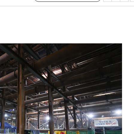
 사망
 CDC
 압수수색
위 등 9곳
출발
개장
3명은 중
에서 두차
0일 후 발