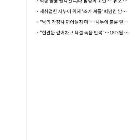
· 직장 불륜 발각된 40대 남성의 고민…"유포 동료 명예훼손·협박죄 고소 가능할까"
· 재취업한 시누이 위해 '조카 셔틀' 떠넘긴 남편…아내 "난 못한다"
· "남의 가정사 끼어들지 마"…시누이 불륜 덮으려는 남편에 억울한 아내
· "현관문 걷어차고 욕설 녹음 반복"…18개월 아기 키우는 집 뒤흔든 '앞집의 비극'