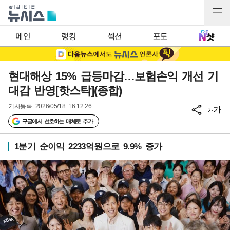
메인
랭킹
섹션
포토
현대해상 15% 급등마감…보험손익 개선 기
대감 반영[핫스탁](종합)
기사등록
2026/05/18 16:12:26
가
가
구글에서 선호하는 매체로 추가
1분기 순이익 2233억원으로 9.9% 증가