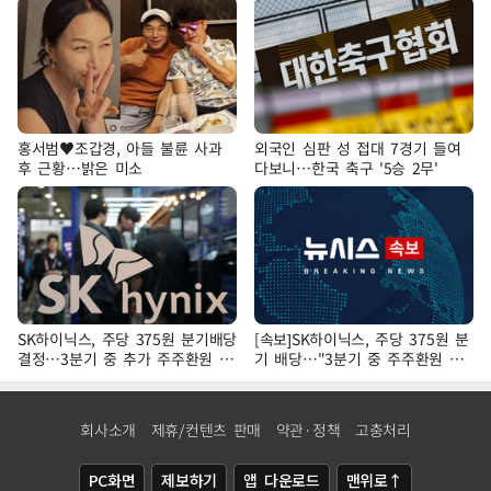
홍서범♥조갑경, 아들 불륜 사과
외국인 심판 성 접대 7경기 들여
후 근황…밝은 미소
다보니…한국 축구 '5승 2무'
SK하이닉스, 주당 375원 분기배당
[속보]SK하이닉스, 주당 375원 분
결정…3분기 중 추가 주주환원 발
기 배당…"3분기 중 주주환원 방
표
안 확정"
회사소개
제휴/컨텐츠 판매
약관·정책
고충처리
PC화면
제보하기
앱 다운로드
맨위로↑