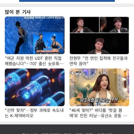
많이 본 기사
"여군 지원 막힌 UDT 훈련 직접
전현무 "전 연인 집착에 친구들과
해봤습니다"…707 출신 女유튜버
연락 끊어"
'완벽 소화'
"신약 찾자"…정부 과제로 속도내
"46세 맞아?" 바다를 '핫걸 몸
는 K-제약바이오
매'로 만든 러닝…유산소 운동 효
과 '톡톡'