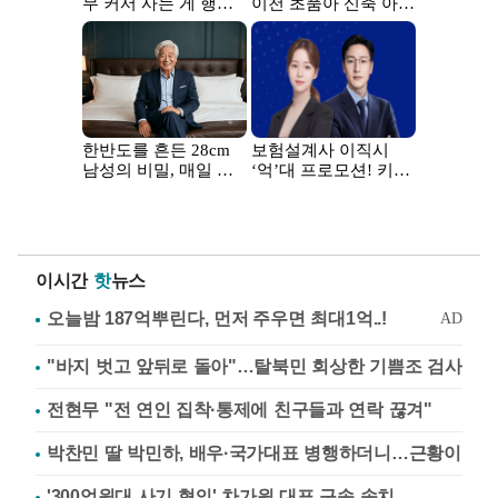
이시간
핫
뉴스
"바지 벗고 앞뒤로 돌아"…탈북민 회상한 기쁨조 검사
전현무 "전 연인 집착·통제에 친구들과 연락 끊겨"
박찬민 딸 박민하, 배우·국가대표 병행하더니…근황이
'300억원대 사기 혐의' 차가원 대표 구속 송치