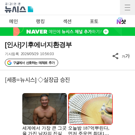
메인
랭킹
섹션
포토
[인사]기후에너지환경부
기사등록
2026/05/29 10:56:03
가
가
구글에서 선호하는 매체로 추가
[세종=뉴시스] ◇실장급 승진