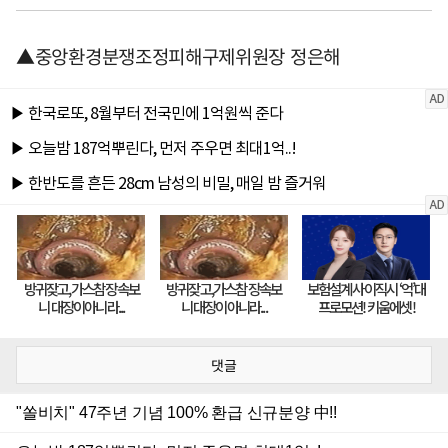
▲중앙환경분쟁조정피해구제위원장 정은해
댓글