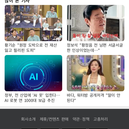
많이 본 기사
황기순 "원정 도박으로 전 재산
정보석 "황정음 전 남편 서글서글
잃고 필리핀 도피"
한 인상이었는데…"
정부, 전 산업에 'AI 옷' 입힌다…
바다, 워터밤 공개저격 "말이 안
AI 로봇 연 1000대 보급 추진
된다"
회사소개
제휴/컨텐츠 판매
약관·정책
고충처리