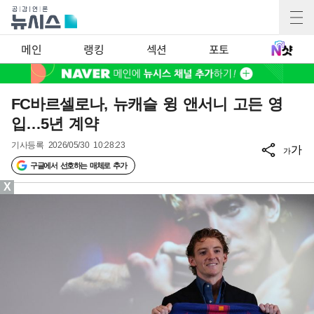
메인
랭킹
섹션
포토
FC바르셀로나, 뉴캐슬 윙 앤서니 고든 영
입…5년 계약
기사등록
2026/05/30 10:28:23
가
가
구글에서 선호하는 매체로 추가
X