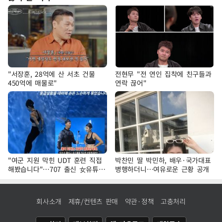
"서장훈, 28억에 산 서초 건물
전현무 "전 연인 집착에 친구들과
450억에 매물로"
연락 끊어"
"여군 지원 막힌 UDT 훈련 직접
박찬민 딸 박민하, 배우·국가대표
해봤습니다"…707 출신 女유튜버
병행하더니…여유로운 근황 공개
'완벽 소화'
회사소개
제휴/컨텐츠 판매
약관·정책
고충처리