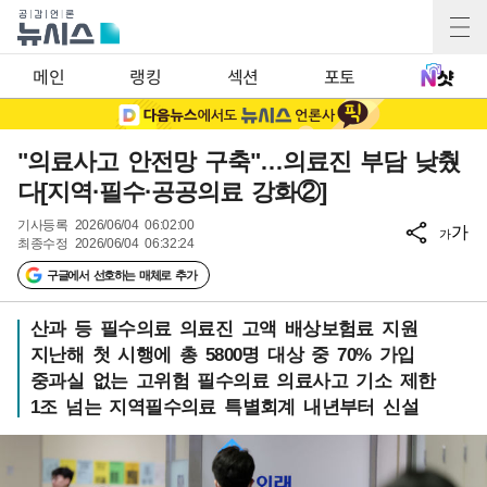
메인
랭킹
섹션
포토
"의료사고 안전망 구축"…의료진 부담 낮췄
다[지역·필수·공공의료 강화②]
기사등록
2026/06/04 06:02:00
가
가
최종수정
2026/06/04 06:32:24
구글에서 선호하는 매체로 추가
산과 등 필수의료 의료진 고액 배상보험료 지원
지난해 첫 시행에 총 5800명 대상 중 70% 가입
중과실 없는 고위험 필수의료 의료사고 기소 제한
1조 넘는 지역필수의료 특별회계 내년부터 신설