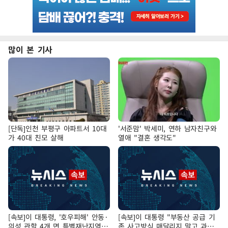
많이 본 기사
[단독]인천 부평구 아파트서 10대
'서준맘' 박세미, 연하 남자친구와
가 40대 친모 살해
열애 "결혼 생각도"
[속보]이 대통령, '호우피해' 안동·
[속보]이 대통령 "부동산 공급 기
의성 관할 4개 면 특별재난지역
존 사고방식 매달리지 말고 과감