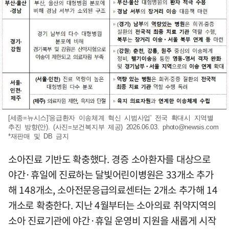
[세종=뉴시스]'응급환자 이송체계 혁신 시범사업' 전국 확대시 지역별
추진 방향(안). (사진=보건복지부 제공) 2026.06.03.
photo@newsis.com
*재판매 및 DB 금지
소아진료 기반도 확충했다. 경증 소아환자를 대상으로
야간·휴일에 진료하는 달빛어린이병원은 33개소 추가
해 148개소, 소아전문응급의료센터는 2개소 추가해 14
개소로 확충한다. 지난 4월부터는 소아의료 취약지역의
소아 진료기관에 야간·휴일 운영비 지원을 새롭게 시작