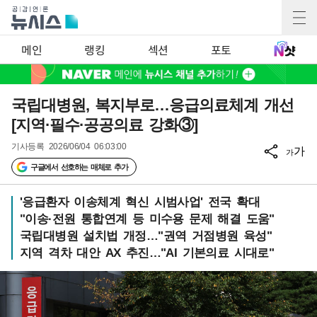
메인
랭킹
섹션
포토
국립대병원, 복지부로…응급의료체계 개선
[지역·필수·공공의료 강화③]
기사등록
2026/06/04 06:03:00
가
가
구글에서 선호하는 매체로 추가
'응급환자 이송체계 혁신 시범사업' 전국 확대
"이송·전원 통합연계 등 미수용 문제 해결 도움"
국립대병원 설치법 개정…"권역 거점병원 육성"
지역 격차 대안 AX 추진…"AI 기본의료 시대로"