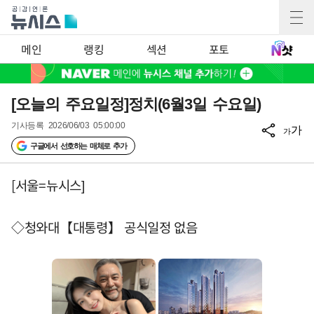
메인
랭킹
섹션
포토
[오늘의 주요일정]정치(6월3일 수요일)
기사등록
2026/06/03 05:00:00
가
가
구글에서 선호하는 매체로 추가
[서울=뉴시스]
◇청와대【대통령】 공식일정 없음