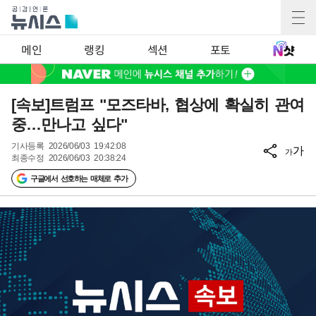
메인
랭킹
섹션
포토
[속보]트럼프 "모즈타바, 협상에 확실히 관여
중…만나고 싶다"
기사등록
2026/06/03 19:42:08
가
가
최종수정
2026/06/03 20:38:24
구글에서 선호하는 매체로 추가