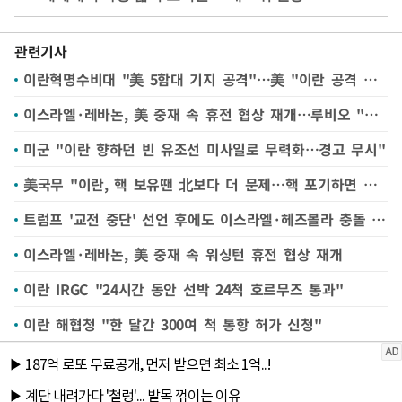
관련기사
이란혁명수비대 "美 5함대 기지 공격"…美 "이란 공격 실패" 반박
이스라엘·레바논, 美 중재 속 휴전 협상 재개…루비오 "헤즈볼라가 장애물"(종합)
미군 "이란 향하던 빈 유조선 미사일로 무력화…경고 무시"
美국무 "이란, 핵 보유땐 北보다 더 문제…핵 포기하면 제재완화"(종합)
트럼프 '교전 중단' 선언 후에도 이스라엘·헤즈볼라 충돌 계속
이스라엘·레바논, 美 중재 속 워싱턴 휴전 협상 재개
이란 IRGC "24시간 동안 선박 24척 호르무즈 통과"
이란 해협청 "한 달간 300여 척 통항 허가 신청"