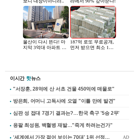
이시간
핫
뉴스
"서장훈, 28억에 산 서초 건물 450억에 매물로"
방은희, 어머니 고독사에 오열 "이틀 만에 발견"
심판 성 접대 7경기 결과는?…한국 축구 '5승 2무'
응팔 최성원, 백혈병 재발…"죽게 하려는건가"