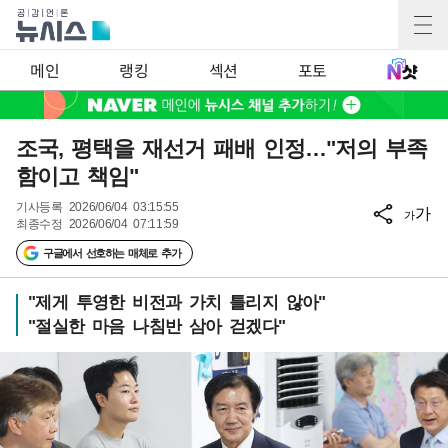
메인
랭킹
섹션
포토
조국, 평택을 재선거 패배 인정…"저의 부족
함이고 책임"
기사등록
2026/06/04 03:15:55
가
가
최종수정
2026/06/04 07:11:59
구글에서 선호하는 매체로 추가
"제게 투영한 비전과 가치 틀리지 않아"
"절실한 마음 나침반 삼아 걷겠다"