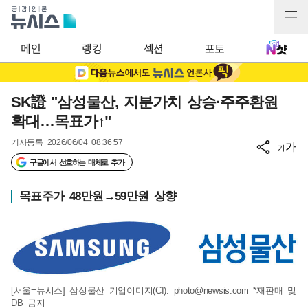
메인
랭킹
섹션
포토
SK證 "삼성물산, 지분가치 상승·주주환원
확대…목표가↑"
기사등록
2026/06/04 08:36:57
가
가
구글에서 선호하는 매체로 추가
목표주가 48만원→59만원 상향
[서울=뉴시스] 삼성물산 기업이미지(CI).
photo@newsis.com
*재판매 및
DB 금지