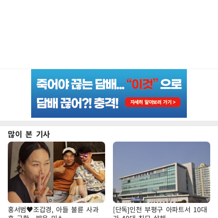
많이 본 기사
홍서범♥조갑경, 아들 불륜 사과
[단독]인천 부평구 아파트서 10대
후 근황…밝은 미소
가 40대 친모 살해