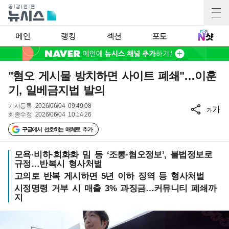
메인
랭킹
섹션
포토
"혐오 게시물 방치하면 사이트 폐쇄"…이훈
기, 일베금지법 발의
기사등록
2026/06/04 09:49:08
가
가
최종수정
2026/06/04 10:14:26
구글에서 선호하는 매체로 추가
모욕·비하·희화화 밈 등 ‘조롱·혐오정보’, 불법정보로
규정…반복시 형사처벌
고의로 반복 게시하면 5년 이하 징역 등 형사처벌
시정명령 거부 시 매출 3% 과징금…커뮤니티 폐쇄까
지