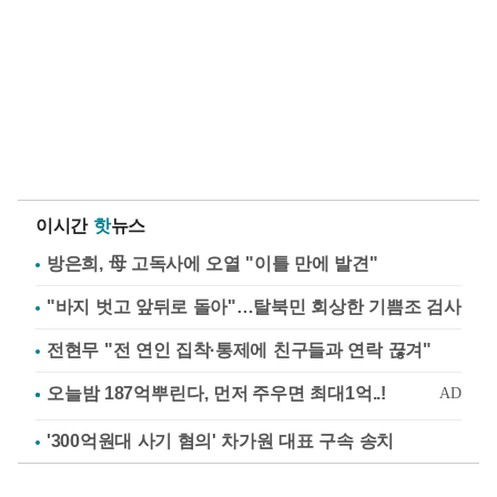
이시간
핫
뉴스
방은희, 母 고독사에 오열 "이틀 만에 발견"
"바지 벗고 앞뒤로 돌아"…탈북민 회상한 기쁨조 검사
전현무 "전 연인 집착·통제에 친구들과 연락 끊겨"
'300억원대 사기 혐의' 차가원 대표 구속 송치