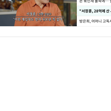
손 묶인채 물속에… 女
"서장훈, 28억에 산
방은희, 어머니 고독사