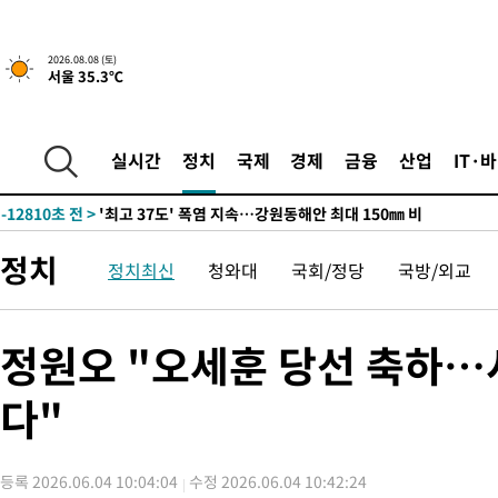
2026.08.08 (토)
서울 35.3℃
-5956초 전 >
[속보]뉴욕증시 상승 마감…S&P 0.6% 나스닥 1.3%↑
-28654초 전 >
극한폭염 한풀 꺾이지만…'낮 최고 35도' 무더위, 열대야 계속
주 날씨]
-25672초 전 >
축구협회 "압수수색·성접대 논란 사과…쇄신의 기회로 삼겠다
실시간
정치
국제
경제
금융
산업
IT·
-24189초 전 >
[속보]'압수수색·성접대 논란' 축구협회 "실망과 걱정 안겨드려
송"
-12810초 전 >
'최고 37도' 폭염 지속…강원동해안 최대 150㎜ 비
-5936초 전 >
[속보]뉴욕증시 상승 마감…S&P 0.6% 나스닥 1.3%↑
정치
정치최신
청와대
국회/정당
국방/외교
-28674초 전 >
극한폭염 한풀 꺾이지만…'낮 최고 35도' 무더위, 열대야 계속
주 날씨]
-25692초 전 >
축구협회 "압수수색·성접대 논란 사과…쇄신의 기회로 삼겠다
-24209초 전 >
[속보]'압수수색·성접대 논란' 축구협회 "실망과 걱정 안겨드려
정원오 "오세훈 당선 축하…
송"
-12830초 전 >
'최고 37도' 폭염 지속…강원동해안 최대 150㎜ 비
다"
-5956초 전 >
[속보]뉴욕증시 상승 마감…S&P 0.6% 나스닥 1.3%↑
등록 2026.06.04 10:04:04
수정 2026.06.04 10:42:24