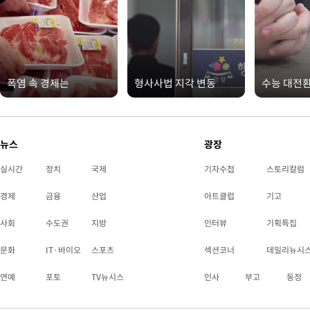
폭염 속 경제는
형사사법 지각 변동
수능 대전
뉴스
광장
실시간
정치
국제
기자수첩
스토리칼럼
경제
금융
산업
아트클럽
기고
사회
수도권
지방
인터뷰
기획특집
문화
IT·바이오
스포츠
섹션코너
데일리뉴시
연예
포토
TV뉴시스
인사
부고
동정