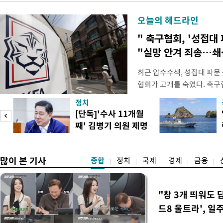
오늘의 헤드라인
" 축구협회, '성접대 
"실망 안겨 죄송…
최근 압수수색, 성접대 파문
협회가 고개를 숙였다. 축구협
관계자 여러분께 드리는 글
정치
다. 축구협회는 최근 2026 
[단독]'수사 11개월
컵 조별리그 탈락과 관련해
째' 김병기 의원 제명
회에서 질타를 받은 데 이어,
청원글
많이 본 기사
종합
정치
국제
경제
금융
"창 3개 띄워도 
드8 울트라', 일