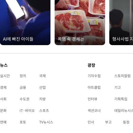
AI에 빠진 아이들
폭염 속 경제는
형사사법 
뉴스
광장
실시간
정치
국제
기자수첩
스토리칼럼
경제
금융
산업
아트클럽
기고
사회
수도권
지방
인터뷰
기획특집
문화
IT·바이오
스포츠
섹션코너
데일리뉴시
연예
포토
TV뉴시스
인사
부고
동정