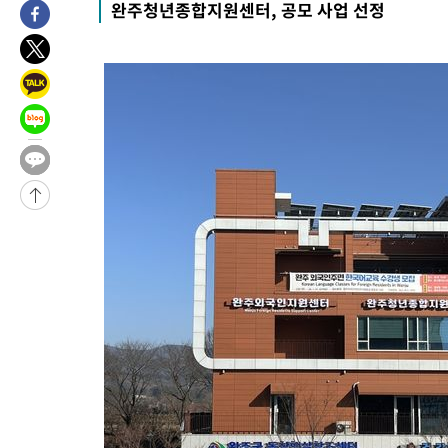
완주청년종합지원센터, 공모 사업 선정
-28665초 전 >
[속보]장은수, KLPGA 제주삼다수 역전 우승…데뷔 10년 차에
정상
-24030초 전 >
"얼마나 더웠으면"…안동 물길공원서 헤엄친 구렁이 '소동'
-23957초 전 >
손흥민, 68분 뛰고 2경기 침묵…LAFC, 톨루카에 1-0 승리(종합
-23229초 전 >
'2경기 연속 침묵' 손흥민, 톨루카전 68분만 뛰고 슈팅 0개
-21981초 전 >
이강인, 오늘 서울서 AT마드리드 입단식…'전례 없는 특급대우
-8863초 전 >
'여긴 20도, 저긴 50도'…열화상 카메라로 본 폭염 저감시설 '온
차'
-8334초 전 >
콜롬비아 신임 우파 대통령 취임 하루만에 차량폭탄 폭발 사건
-1928초 전 >
튀르키예 외무장관, "메카 3국 방위협정은 이란이 목표 아냐 " 
14분 전 >
이군이 불법 군시설 건설한 레바논 남부에서 레바논군 3명 폭발로 
1시간 전 >
[속보]美중부 사령관, 이스라엘 긴급방문 다중화된 전선 상황 논의
1시간 전 >
美 국방부, 켄달 전 공군장관 보안허가 취소…“에어포스원 기밀정보
론 누출”
1시간 전 >
‘축구의 신’ 아르헨티나 축구 선수 메시의 부친 지병 별세
1시간 전 >
“美 이란전 무기 소진…북한과 분쟁시 주한 미군 취약해질 수 있어”