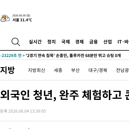
2026.08.09 (일)
서울 31.4℃
1시간 전 >
“美 이란전 무기 소진…북한과 분쟁시 주한 미군 취약해질 수 있어”
-28665초 전 >
[속보]장은수, KLPGA 제주삼다수 역전 우승…데뷔 10년 차에
정상
-24030초 전 >
"얼마나 더웠으면"…안동 물길공원서 헤엄친 구렁이 '소동'
실시간
정치
국제
경제
금융
산업
IT·
-23957초 전 >
손흥민, 68분 뛰고 2경기 침묵…LAFC, 톨루카에 1-0 승리(종합
-23229초 전 >
'2경기 연속 침묵' 손흥민, 톨루카전 68분만 뛰고 슈팅 0개
-21981초 전 >
이강인, 오늘 서울서 AT마드리드 입단식…'전례 없는 특급대우
지방
-8863초 전 >
'여긴 20도, 저긴 50도'…열화상 카메라로 본 폭염 저감시설 '온
지방최신
세종
부산
대구/경북
전남광
차'
-8334초 전 >
콜롬비아 신임 우파 대통령 취임 하루만에 차량폭탄 폭발 사건
-1928초 전 >
튀르키예 외무장관, "메카 3국 방위협정은 이란이 목표 아냐 " 
외국인 청년, 완주 체험하고
14분 전 >
이군이 불법 군시설 건설한 레바논 남부에서 레바논군 3명 폭발로 
1시간 전 >
[속보]美중부 사령관, 이스라엘 긴급방문 다중화된 전선 상황 논의
1시간 전 >
美 국방부, 켄달 전 공군장관 보안허가 취소…“에어포스원 기밀정보
등록 2026.06.04 13:39:05
론 누출”
1시간 전 >
‘축구의 신’ 아르헨티나 축구 선수 메시의 부친 지병 별세
1시간 전 >
“美 이란전 무기 소진…북한과 분쟁시 주한 미군 취약해질 수 있어”