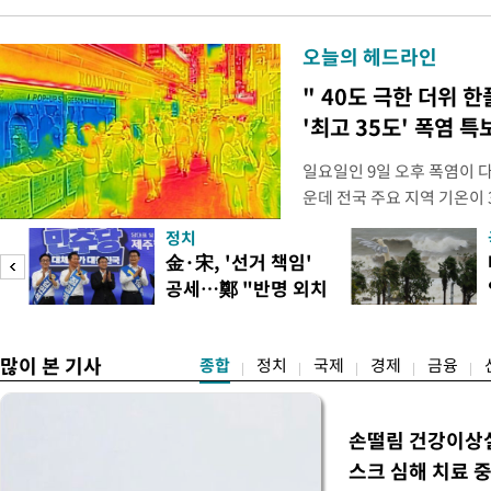
오늘의 헤드라인
" 40도 극한 더위 한
'최고 35도' 폭염 특
일요일인 9일 오후 폭염이 
운데 전국 주요 지역 기온이 
더위가 꺾인 분위기다. 기상
정치
도(오산, 안성, 용인남부, 여
피
金·宋, '선거 책임'
화순, 보성, 광양, 강진, 영
공세…鄭 "반명 외치
면 제외), 곡성북부, 곡성남
며 분열"
많이 본 기사
종합
정치
국제
경제
금융
손떨림 건강이상
스크 심해 치료 중