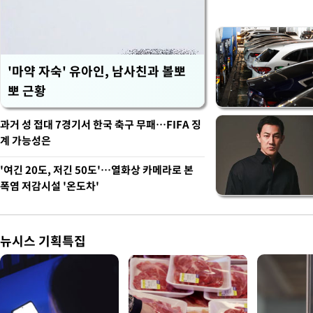
'마약 자숙' 유아인, 남사친과 볼뽀
뽀 근황
과거 성 접대 7경기서 한국 축구 무패…FIFA 징
계 가능성은
'여긴 20도, 저긴 50도'…열화상 카메라로 본
폭염 저감시설 '온도차'
뉴시스 기획특집