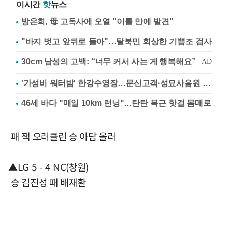
이시간
핫
뉴스
방은희, 母 고독사에 오열 "이틀 만에 발견"
"바지 벗고 앞뒤로 돌아"…탈북민 회상한 기쁨조 검사
'가성비 워터밤' 한강수영장…문신고객·성묘사음원 민원
46세 바다 "매일 10km 런닝"…탄탄 복근 핫걸 몸매로
패 잭 오러클린 승 아담 올러
▲LG 5 - 4 NC(창원)
승 김진성 패 배재환