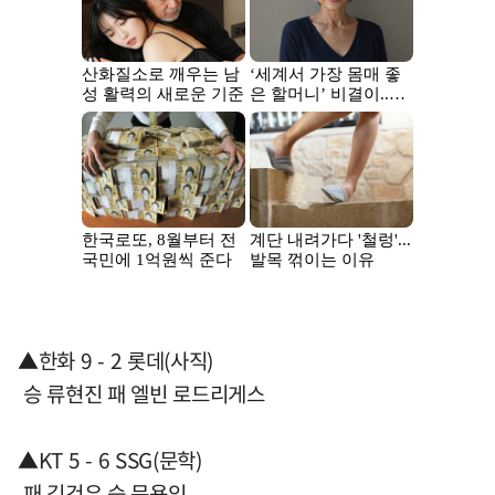
▲한화 9 - 2 롯데(사직)
승 류현진 패 엘빈 로드리게스
▲KT 5 - 6 SSG(문학)
패 김건우 승 문용익