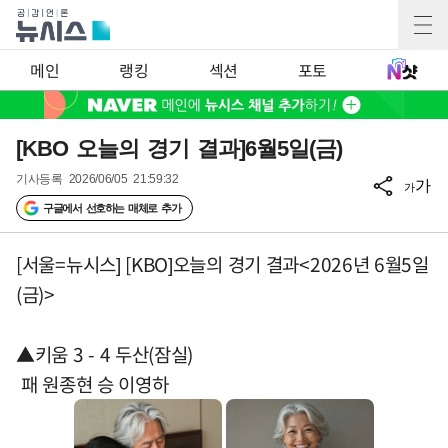
메인
랭킹
섹션
포토
[KBO 오늘의 경기 결과]6월5일(금)
기사등록
2026/06/05 21:59:32
가
가
구글에서 선호하는 매체로 추가
[서울=뉴시스] [KBO]오늘의 경기 결과<2026년 6월5일
(금)>
▲키움 3 - 4 두산(잠실)
패 원종현 승 이영하