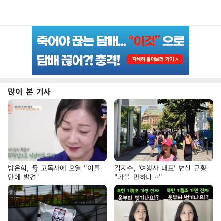
많이 본 기사
방은희, 母 고독사에 오열 "이틀
김지수, '여행사 대표' 변신 근황
만에 발견"
"가볼 만하니…"