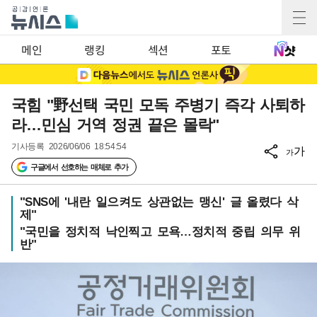
메인
랭킹
섹션
포토
국힘 "野선택 국민 모독 주병기 즉각 사퇴하
라…민심 거역 정권 끝은 몰락"
기사등록
2026/06/06 18:54:54
가
가
구글에서 선호하는 매체로 추가
"SNS에 '내란 일으켜도 상관없는 맹신' 글 올렸다 삭
제"
"국민을 정치적 낙인찍고 모욕…정치적 중립 의무 위
반"