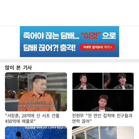
많이 본 기사
"서장훈, 28억에 산 서초 건물
전현무 "전 연인 집착에 친구들과
450억에 매물로"
연락 끊어"