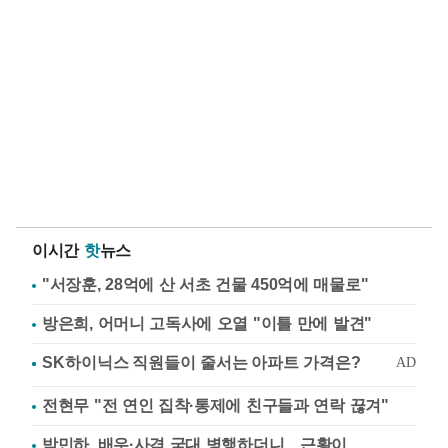
이시간
핫
뉴스
"서장훈, 28억에 산 서초 건물 450억에 매물로"
방은희, 어머니 고독사에 오열 "이틀 만에 발견"
전현무 "전 연인 집착·통제에 친구들과 연락 끊겨"
박민하, 배우·사격 국대 병행하더니…근황이