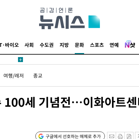
장
IT·바이오
사회
수도권
지방
문화
스포츠
연예
 구축
조 마감 다
여행/레저
종교
 어려워"
무부 대변인
수 100세 기념전…이화아트
등 압수수
월 중 예
구글에서 선호하는 매체로 추가