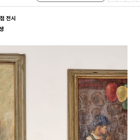
장
0점 전시
생
 구축
조 마감 다
 어려워"
무부 대변인