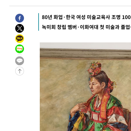
-26757초 전 >
[속보]코스닥, 2.15포인트(0.27%) 내린 797.44 출발
-26740초 전 >
[속보]코스피, 119.51포인트(1.81%) 내린 6478.75 개
80년 화업·한국 여성 미술교육사 조명 10
-23187초 전 >
6월 경상수지 497.3억 달러…두 달 연속 사상 최대
녹미회 창립 멤버·이화여대 첫 미술과 졸업
-23138초 전 >
서울 낮 39도 '폭염중대경보'…40도 관측 가능성도
-20500초 전 >
미 워싱턴주 스포캔 시의 통제불능 3개 산불, 방화선 일부
-12673초 전 >
[속보] 호르무즈 해협 이란-오만 협상 기대속 뉴욕증시 혼
우 0.49%↑
-11028초 전 >
[속보] 이란 대통령 "지금 최고지도자와 소통하기가 매우
취임 3년 인터뷰
1시간 전 >
[속보] "이란-오만, 호르무즈 해협 통행 항로 합의" 이란 외