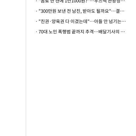
· "음료 한 캔에 1만1000원?"…우즈벡 관광청까지 나섰다, 유튜버 폭로 후폭풍
· "300만원 보낸 전 남친, 받아도 될까요"…결혼 앞둔 예비신부의 뜻밖 고충
· "친권·양육권 다 이겼는데"…아들 안 넘기는 아내에 '강제집행' 가능할까
· 70대 노인 폭행범 끝까지 추격…배달기사의 용기, 추가 피해 막았다