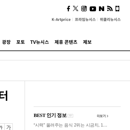
카페사장들 "배달플랫폼 상
생안이 더 절실"
K-Artprice
프라임뉴시스
위클리뉴시스
광장
포토
TV뉴시스
제휴 콘텐츠
제보
센터