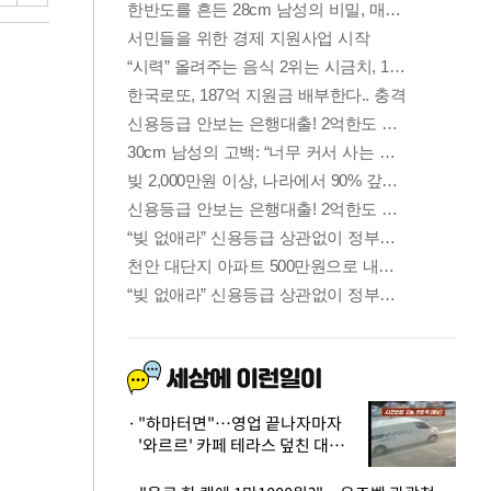
"하마터면"…영업 끝나자마자
'와르르' 카페 테라스 덮친 대리
석 외벽