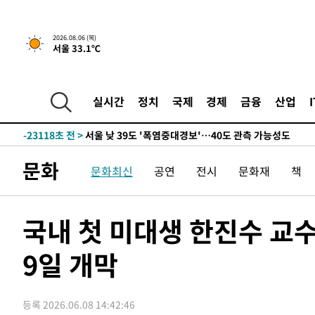
상
-31337초 전 >
[속보]코스피 매도사이드카 발동…4%대 급락
-30609초 전 >
[속보]전남광주 초대 시민추천 부시장에 백승주·윤난실
2026.08.06 (목)
-28170초 전 >
서울 열대야 15일째 지속…비공식 '초열대야' 30도 넘어
서울 33.1℃
-26737초 전 >
[속보]코스닥, 2.15포인트(0.27%) 내린 797.44 출발
-26720초 전 >
[속보]코스피, 119.51포인트(1.81%) 내린 6478.75 개
실시간
정치
국제
경제
금융
산업
-23167초 전 >
6월 경상수지 497.3억 달러…두 달 연속 사상 최대
-23118초 전 >
서울 낮 39도 '폭염중대경보'…40도 관측 가능성도
-20480초 전 >
미 워싱턴주 스포캔 시의 통제불능 3개 산불, 방화선 일부
-12653초 전 >
[속보] 호르무즈 해협 이란-오만 협상 기대속 뉴욕증시 혼
문화
문화최신
공연
전시
문화재
책
우 0.49%↑
-11008초 전 >
[속보] 이란 대통령 "지금 최고지도자와 소통하기가 매우
취임 3년 인터뷰
1시간 전 >
[속보] "이란-오만, 호르무즈 해협 통행 항로 합의" 이란 외
국내 첫 미대생 한진수 교
-32177초 전 >
[속보]경찰, '홍명보 선임 논란' 대한축구협회·축구회관 
색
-31564초 전 >
[속보]산업장관 "美무역법 제301조 과잉생산 결과 발표 8
9일 개막
상
-31357초 전 >
[속보]코스피 매도사이드카 발동…4%대 급락
-30629초 전 >
[속보]전남광주 초대 시민추천 부시장에 백승주·윤난실
-28190초 전 >
서울 열대야 15일째 지속…비공식 '초열대야' 30도 넘어
등록 2026.06.08 14:42:46