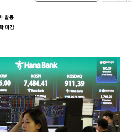
 격파
다"
카 발동
수수색(종
하락 마감
4%↑
침 준수"
수수색
태세 강
"
·당황'
혐의