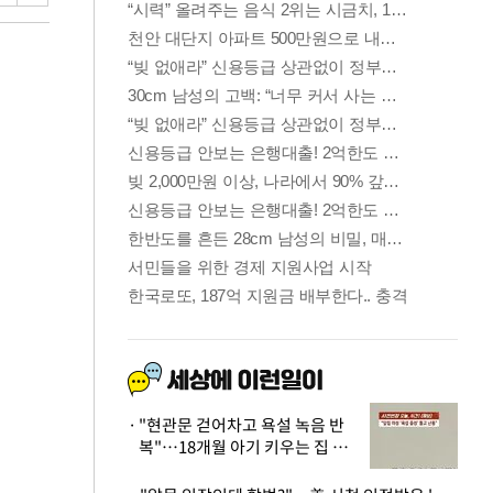
"현관문 걷어차고 욕설 녹음 반
복"…18개월 아기 키우는 집 뒤
흔든 '앞집의 비극'