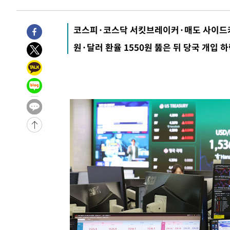
35분 전 >
손흥민, 5경기 연속골 실패…LAFC는 승부차기 끝 과달라하라
2시간 전 >
내일까지 39도 '펄펄'…기상청 "태풍 지나며 폭염 잠시 꺾인
코스피·코스닥 서킷브레이커·매도 사이드
-29025초 전 >
'월드컵 탈락 후폭풍' 축구협회…11시간 걸린 초유의 압
원·달러 환율 1550원 뚫은 뒤 당국 개입 
합)
-28461초 전 >
[속보] 뉴욕증시, 혼조 출발…나스닥 0.3%↓, 다우 0.1
-27254초 전 >
축구협회, 15년 전 심판 성 접대 파문에 "현재는 내부 지
-25939초 전 >
경찰, '홍명보는 2순위' 결론냈던 스포츠윤리센터도 압
-11535초 전 >
[속보]합참 "北 발사체는 단거리탄도미사일…감시·경계
화"
-11283초 전 >
日방위성, 北이 동해로 쏜 발사체는 탄도미사일 가능성
-9713초 전 >
[속보] SKT, 에이닷 서비스 장애 발생…"원인 파악 중"
-9119초 전 >
[속보]합참 "북, 동해상으로 미상 발사체 발사"
-8515초 전 >
'낮 최고 39도' 불볕더위…한밤 열대야도 계속[내일날씨]
-8474초 전 >
[속보]7~9일 프로야구 3연전도 폭염 취소…11일 재개
-8136초 전 >
"韓 외환시장 개입 관측 배경엔 美의 대한국 무역적자 있어
-7963초 전 >
'월드컵 탈락 후폭풍' 축구협회…초유의 압수수색에 '충격
-7803초 전 >
서울 낮 37.9도, 올여름 최고치 경신…영등포 순간 '40도'
-7365초 전 >
[속보]종합특검, 대검 추가 압수수색…내란 중요임무종사 