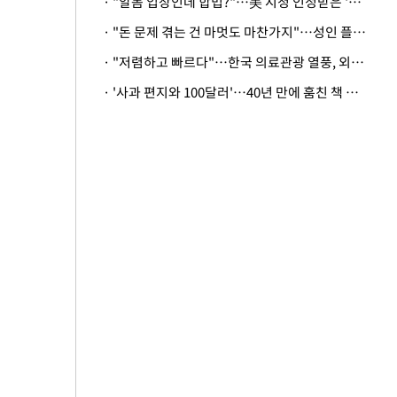
· "알몸 입장인데 합법?"…美 시청 인정받은 '누드' 레스토랑 화제
· "돈 문제 겪는 건 마멋도 마찬가지"…성인 플랫폼에 등장한 뜻밖의 스타
· "저렴하고 빠르다"…한국 의료관광 열풍, 외신도 주목
· '사과 편지와 100달러'…40년 만에 훔친 책 돌려준 美 절도범