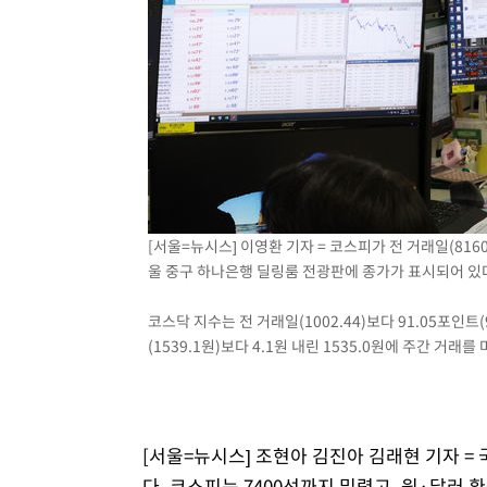
-3460초 전 >
[속보]코스닥, 800p 회복…0.26% 오른 801.67 마감
-3390초 전 >
[속보]코스피, 301.88포인트(4.58%) 내린 6296.38 마감
-3255초 전 >
[속보]원·달러 환율, 0.7원 내린 1423.8원 마감
-854초 전 >
"여기 떨어졌다"…다누리, 스페이스X 로켓 달 충돌 흔적 포
35분 전 >
손흥민, 5경기 연속골 실패…LAFC는 승부차기 끝 과달라하라
2시간 전 >
내일까지 39도 '펄펄'…기상청 "태풍 지나며 폭염 잠시 꺾인
[서울=뉴시스] 이영환 기자 = 코스피가 전 거래일(8160.5
울 중구 하나은행 딜링룸 전광판에 종가가 표시되어 있
코스닥 지수는 전 거래일(1002.44)보다 91.05포인트
(1539.1원)보다 4.1원 내린 1535.0원에 주간 거래를 마
[서울=뉴시스] 조현아 김진아 김래현 기자 =
다. 코스피는 7400선까지 밀렸고, 원·달러 