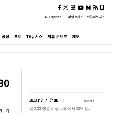
의견, 국토부·LH에 충실히
전달할 것"
K-Artprice
프라임뉴시스
위클리뉴시스
광장
포토
TV뉴시스
제휴 콘텐츠
제보
30