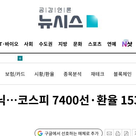
침 준수"
수수색
태세 강
IT·바이오
사회
수도권
지방
문화
스포츠
연예
보험/카드
시황/환율
종목분석
재테크
블록체인
"
·당황'
닉…코스피 7400선·환율 15
혐의
구글에서 선호하는 매체로 추가
착