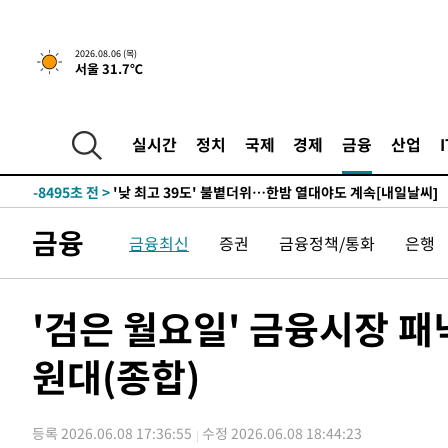
-27234초 전 >
축구협회, 15년 전 심판 성 접대 파문에 "현재는 내부 지
-25919초 전 >
경찰, '홍명보는 2순위' 결론냈던 스포츠윤리센터도 압
2026.08.06 (목)
서울 31.7℃
-11515초 전 >
[속보]합참 "北 발사체는 단거리탄도미사일…감시·경계
화"
-11263초 전 >
日방위성, 北이 동해로 쏜 발사체는 탄도미사일 가능성
-9693초 전 >
[속보] SKT, 에이닷 서비스 장애 발생…"원인 파악 중"
실시간
정치
국제
경제
금융
산업
-9099초 전 >
[속보]합참 "북, 동해상으로 미상 발사체 발사"
-8495초 전 >
'낮 최고 39도' 불볕더위…한밤 열대야도 계속[내일날씨]
-8454초 전 >
[속보]7~9일 프로야구 3연전도 폭염 취소…11일 재개
금융
금융최신
증권
금융정책/통화
은행
-8116초 전 >
"韓 외환시장 개입 관측 배경엔 美의 대한국 무역적자 있어
-7943초 전 >
'월드컵 탈락 후폭풍' 축구협회…초유의 압수수색에 '충격
-7783초 전 >
서울 낮 37.9도, 올여름 최고치 경신…영등포 순간 '40도'
'검은 월요일' 금융시장 패
-7345초 전 >
[속보]종합특검, 대검 추가 압수수색…내란 중요임무종사 
원대(종합)
-3440초 전 >
[속보]코스닥, 800p 회복…0.26% 오른 801.67 마감
-3370초 전 >
[속보]코스피, 301.88포인트(4.58%) 내린 6296.38 마감
-3235초 전 >
[속보]원·달러 환율, 0.7원 내린 1423.8원 마감
등록 2026.06.08 17:36:55
수정 2026.06.08 18:44:23
-834초 전 >
"여기 떨어졌다"…다누리, 스페이스X 로켓 달 충돌 흔적 포