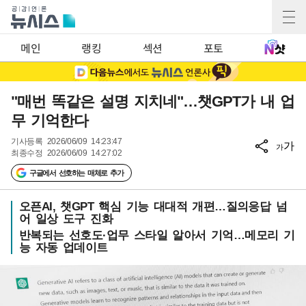
메인
랭킹
섹션
포토
"매번 똑같은 설명 지치네"…챗GPT가 내 업
무 기억한다
기사등록
2026/06/09 14:23:47
가
가
최종수정
2026/06/09 14:27:02
구글에서 선호하는 매체로 추가
오픈AI, 챗GPT 핵심 기능 대대적 개편…질의응답 넘
어 일상 도구 진화
반복되는 선호도·업무 스타일 알아서 기억…메모리 기
능 자동 업데이트