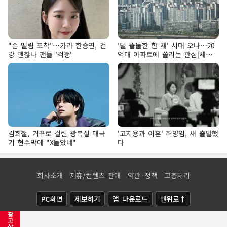
"손 떨림 포착"…카라 한승연, 건
'덜 똘똘한 한 채' 시대 오나…20
강 괜찮나 팬들 '걱정'
억대 아파트에 쏠리는 관심[세제
개편, 그 이후②]
김희철, 거꾸로 걸린 광복절 태극
'고지용과 이혼' 허양임, 새 출발했
기 현수막에 "X돌았네"
다
회사소개
제휴/컨텐츠 판매
약관·정책
고충처리
PC화면
제보하기
앱 다운로드
맨위로↑
광
COPYRIGHTⓒ
NEWSIS
ALL RIGHTS RESERVED.
고
삭