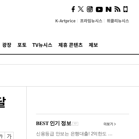
사이 해답 찾았죠"…알을
깨고 나온 '초자아'
K-Artprice
프라임뉴시스
위클리뉴시스
광장
포토
TV뉴시스
제휴 콘텐츠
제보
달