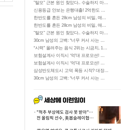
"척추 부상에도 검사 못 받아"…
전 올림픽 선수, 美봅슬레이협회
상대 소송