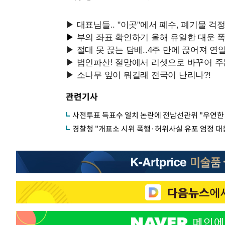
관련기사
사전투표 득표수 일치 논란에 전남선관위 "우연한
경찰청 "개표소 시위 폭행·허위사실 유포 엄정 대