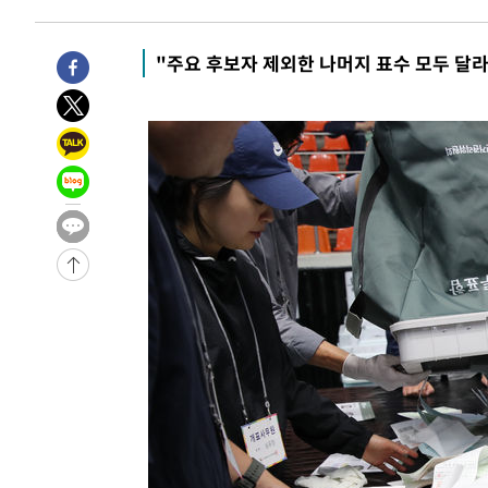
-18141초 전 >
강릉에 시간당 81.4㎜ 물폭탄…도로 잠기고 담벼락 붕괴
-14248초 전 >
백운산서 80년근 천종산삼 9뿌리 발견…감정가 1.3억원
"주요 후보자 제외한 나머지 표수 모두 달라
-11958초 전 >
선재도서 해루질 나섰다 실종 60대, 닷새 만에 숨진 채 발
-9492초 전 >
남자 농구, 나고야 아시안게임서 '홈팀' 일본과 한일전
-8868초 전 >
여수 오동도 해상서 모터보트 전복…1명 사망·1명 실종
-5095초 전 >
극한폭염 한풀 꺾이지만…'낮 최고 35도' 무더위, 열대야 
주 날씨]
-2113초 전 >
축구협회 "압수수색·성접대 논란 사과…쇄신의 기회로 삼
-630초 전 >
[속보]'압수수색·성접대 논란' 축구협회 "실망과 걱정 안겨
2시간 전 >
'최고 37도' 폭염 지속…강원동해안 최대 150㎜ 비
4시간 전 >
[속보]뉴욕증시 상승 마감…S&P 0.6% 나스닥 1.3%↑