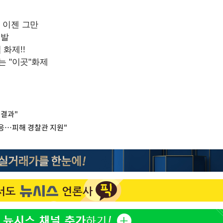
 결과"
응…피해 경찰관 지원"