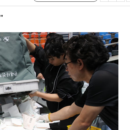
"
견
계속[다음
겠다"
드려 죄송"