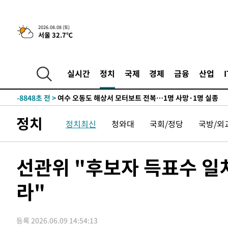
틀레티코 이적"
-25207초 전 >
수도권 40도 육박 '펄펄'…동해안 일부 지역엔 호의주의
-24176초 전 >
온열질환 사망자 3명 늘어…누적 환자 3000명 돌파
2026.08.08 (토)
서울 32.7℃
-18121초 전 >
강릉에 시간당 81.4㎜ 물폭탄…도로 잠기고 담벼락 붕괴
-14228초 전 >
백운산서 80년근 천종산삼 9뿌리 발견…감정가 1.3억원
-11938초 전 >
선재도서 해루질 나섰다 실종 60대, 닷새 만에 숨진 채 발
실시간
정치
국제
경제
금융
산업
-9472초 전 >
남자 농구, 나고야 아시안게임서 '홈팀' 일본과 한일전
-8848초 전 >
여수 오동도 해상서 모터보트 전복…1명 사망·1명 실종
-5075초 전 >
극한폭염 한풀 꺾이지만…'낮 최고 35도' 무더위, 열대야 
정치
정치최신
청와대
국회/정당
국방/외
주 날씨]
-2093초 전 >
축구협회 "압수수색·성접대 논란 사과…쇄신의 기회로 삼
-610초 전 >
[속보]'압수수색·성접대 논란' 축구협회 "실망과 걱정 안겨
2시간 전 >
'최고 37도' 폭염 지속…강원동해안 최대 150㎜ 비
선관위 "후보자 득표수 일
4시간 전 >
[속보]뉴욕증시 상승 마감…S&P 0.6% 나스닥 1.3%↑
라"
-26175초 전 >
낮 최고 35도 '무더위'…동해안 시간당 30㎜ '강한 비'[
-25445초 전 >
[속보]이강인 "감독님이 원하는 마음 느꼈고, 많은 트로피
틀레티코 이적"
-25227초 전 >
수도권 40도 육박 '펄펄'…동해안 일부 지역엔 호의주의
등록 2026.06.09 14:54:13
-24196초 전 >
온열질환 사망자 3명 늘어…누적 환자 3000명 돌파