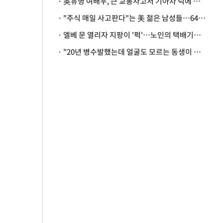
· 英유명 여배우, 큰 교통사고서 기아차 덕에 살았다
· "주식 매일 사고판다"는 美 젊은 남성들…64%가 "나는 인생의 패배자“
· 엘베 문 열리자 지팡이 '퍽'…노인의 택배기사 폭행 이유
· "20년 병수발했는데 얼굴도 모르는 동생이 유산 절반을"…배다른 형제 상속권 있을까