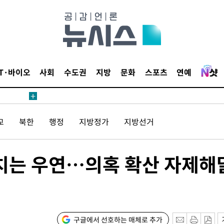
보
견
IT·바이오
사회
수도권
지방
문화
스포츠
연예
계속[다음
교
북한
행정
지방정가
지방선거
겠다"
드려 죄송"
치는 우연…의혹 확산 자제해
내일날씨]
 원해 아
보
구글에서 선호하는 매체로 추가