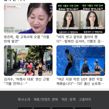
방은희, 母 고독사에 오열 "이틀
"바지 벗고 앞뒤로 돌아야 했
만에 발견"
다"…탈북민 김서아, 기쁨조 검사
수치심 회상
김지수, '여행사 대표' 변신 근황
"여군 지원 막힌 UDT 훈련 직접
"가볼 만하니…"
해봤습니다"…707 출신 女유튜버
'완벽 소화'
회사소개
제휴/컨텐츠 판매
약관·정책
고충처리