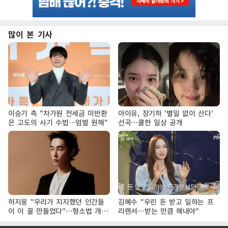
많이 본 기사
이승기 측 "차가원 전세금 미반환
아이유, 장기하 '별일 없이 산다'
은 고도의 사기 수법…엄벌 원해"
선곡…쿨한 일상 공개
허지웅 "우리가 지지했던 인간들
김혜수 "우린 돈 받고 일하는 프
이 이 꼴 만들었다"…형소법 개정
리랜서…받는 만큼 해내야"
에 격한 반응