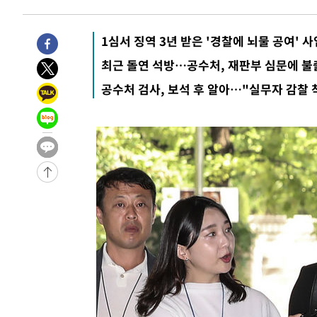
35분 전 >
11시간 압수수색에 성접대 파문까지…'쑥대밭' 된 축구협회
51분 전 >
[속보]규제합리화위원회 부위원장에 김태유 서울대 공대 교
1심서 징역 3년 받은 '경찰에 뇌물 공여' 
후임
-27006초 전 >
이강인, 폭염 속 AT마드리드 첫 훈련…80명 식사 대접까
최근 돌연 석방…공수처, 재판부 심문에 불
-24145초 전 >
미 사업체 일자리, 7월에 2.3만개 순감하고 그 전 2개월 1
공수처 검사, 보석 후 알아…"실무자 감찰 
하향수정 (2보)
-23593초 전 >
[속보] 미 사업체, 일자리 7월에 2.3만 개 줄어…실업률은
↓
-19456초 전 >
[속보]이 대통령 "부동산 공급 기존 사고방식 매달리지 
실천"
-18541초 전 >
이란, "오만과 '중앙 단일 루트' 합의…북쪽 인바운드·남
운드는 임시"
-10109초 전 >
"낮 기온 소폭 하락"…수도권 폭염중대경보, 폭염경보로
-10073초 전 >
[속보]이 대통령, '호우피해' 안동·의성 관할 4개 면 특
선포
-10036초 전 >
[단독]중수청 지원 검사들, 정원 초과 시 낮은 계급 임용
갈 수도
-8007초 전 >
낮 최고 37도 찜통더위…곳곳 소나기·강원 많은 비[내일날
-6313초 전 >
SK하이닉스, 용인·청주 팹에 54조 투자…"AI 메모리 수요
응"
-3169초 전 >
여자배구 이재영·이다영 자매, 아제르바이잔 투란VC 입단
-2422초 전 >
외국인 심판 성 접대 7경기 들여다보니…한국 축구 '5승 2
-2156초 전 >
[속보]코스닥, 2.86포인트(0.36%) 내린 798.81마감
-2109초 전 >
[속보]코스피, 6200선 약보합…0.60% 내린 6258.77에 