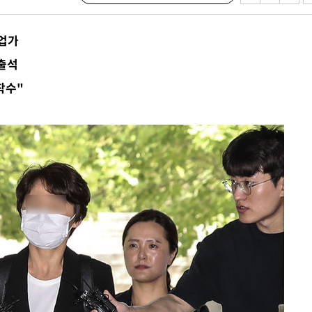
수…이병태
사업가
지(종합)
출석
0.3만개
착수"
 4.1%로
말고 과감히
쪽 아웃바
 하향
별재난지역
…희망지 못
씨]
 선제 대
무'
마쳐