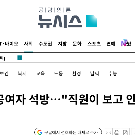
 4.1%로
말고 과감히
쪽 아웃바
 하향
별재난지역
IT·바이오
사회
수도권
지방
문화
스포츠
연예
…희망지 못
씨]
 선제 대
/보건
복지
교육
노동
환경
날씨
수능
무'
 공여자 석방…"직원이 보고 
마쳐
기소
구글에서 선호하는 매체로 추가