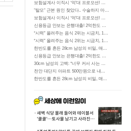
새벽 식당 몰래 들어와 테이블서
'쿨쿨'…토사물 남기고 사라진 남
성