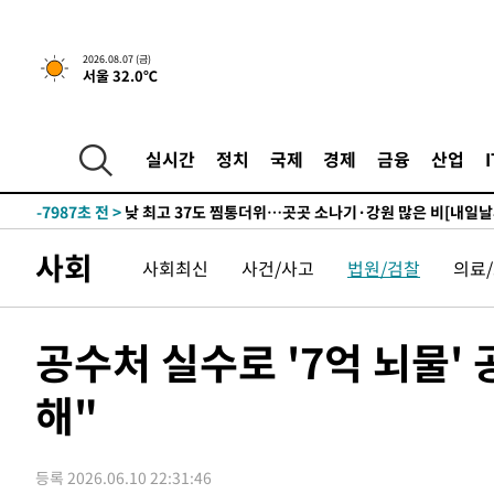
하향수정 (2보)
-23573초 전 >
[속보] 미 사업체, 일자리 7월에 2.3만 개 줄어…실업률은
↓
-19436초 전 >
[속보]이 대통령 "부동산 공급 기존 사고방식 매달리지 
2026.08.07 (금)
서울 32.0℃
실천"
-18521초 전 >
이란, "오만과 '중앙 단일 루트' 합의…북쪽 인바운드·남
운드는 임시"
-10089초 전 >
"낮 기온 소폭 하락"…수도권 폭염중대경보, 폭염경보로
-10053초 전 >
[속보]이 대통령, '호우피해' 안동·의성 관할 4개 면 특
실시간
정치
국제
경제
금융
산업
선포
-10016초 전 >
[단독]중수청 지원 검사들, 정원 초과 시 낮은 계급 임용
갈 수도
-7987초 전 >
낮 최고 37도 찜통더위…곳곳 소나기·강원 많은 비[내일날
-6293초 전 >
SK하이닉스, 용인·청주 팹에 54조 투자…"AI 메모리 수요
사회
사회최신
사건/사고
법원/검찰
의료
응"
-3149초 전 >
여자배구 이재영·이다영 자매, 아제르바이잔 투란VC 입단
-2402초 전 >
외국인 심판 성 접대 7경기 들여다보니…한국 축구 '5승 2
-2136초 전 >
[속보]코스닥, 2.86포인트(0.36%) 내린 798.81마감
공수처 실수로 '7억 뇌물'
-2089초 전 >
[속보]코스피, 6200선 약보합…0.60% 내린 6258.77에 
해"
-2069초 전 >
[속보]원·달러 환율, 7.7원 내린 1416.1원 마감
-1958초 전 >
[속보] 노원서 40.1도 관측…서울, 2018년 이후 첫 40도
15분 전 >
[속보]종합특검, '계엄 수용공간 확보' 신용해 前교정본부장 
등록 2026.06.10 22:31:46
34분 전 >
외신들도 주목한 韓축구 파문…"국민적 공분에 수사 재개"