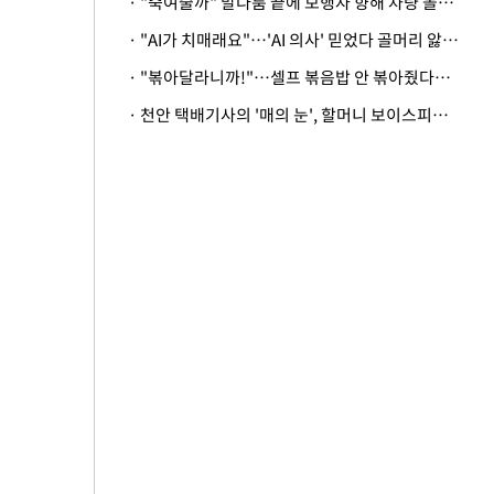
· "죽여줄까" 말다툼 끝에 보행자 향해 차량 돌진…50대 여성 중상
· "AI가 치매래요"…'AI 의사' 믿었다 골머리 앓는 美 의료계 '경고'
· "볶아달라니까!"…셀프 볶음밥 안 볶아줬다고 사장 폭행한 손님
· 천안 택배기사의 '매의 눈', 할머니 보이스피싱 피해 막아