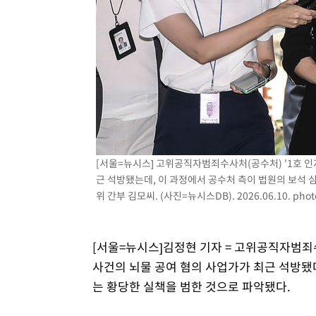
-2089초 전 >
[속보]원·달러 환율, 7.7원 내린 1416.1원 마감
-1978초 전 >
[속보] 노원서 40.1도 관측…서울, 2018년 이후 첫 40도
15분 전 >
[속보]종합특검, '계엄 수용공간 확보' 신용해 前교정본부장 
34분 전 >
외신들도 주목한 韓축구 파문…"국민적 공분에 수사 재개"
34분 전 >
11시간 압수수색에 성접대 파문까지…'쑥대밭' 된 축구협회
51분 전 >
[속보]규제합리화위원회 부위원장에 김태유 서울대 공대 교
후임
[서울=뉴시스] 고위공직자범죄수사처(공수처) '1호 인
근 석방됐는데, 이 과정에서 공수처 측이 법원의 보석 
위 간부 김모씨. (사진=뉴시스DB). 2026.06.10.
phot
[서울=뉴시스]김정현 기자 = 고위공직자범죄수
사건의 뇌물 공여 혐의 사업가가 최근 석방됐다
는 황당한 실책을 범한 것으로 파악됐다.