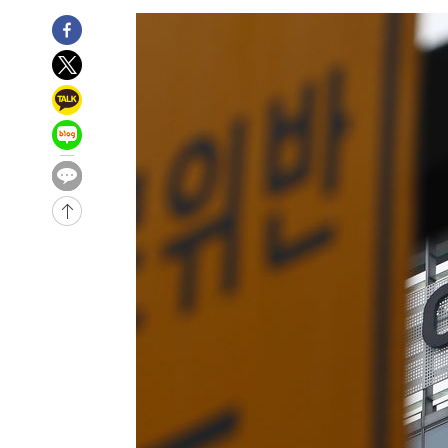
병태 후임
-7530초 전 >
[속보]국힘 윤리위, '돌려차기 발언' 진종오·서범수 징계 
-2855초 전 >
[속보] 7월 중국 수출 23.9%↑ 수입 27.5%↑…무역총액 
-15초 전 >
[속보]'채상병 순직 책임' 임성근, 항소심도 징역 3년
1분 전 >
[속보]종합특검, '관저이전 봐주기 감사' 유병호 구속기소
58분 전 >
민주 콩고 에볼라환자 4천명 돌파, 4053명 발생 1850명 사망
-24347초 전 >
"낮 기온 소폭 하락"…수도권 폭염중대경보, 폭염경보로
-24311초 전 >
[속보]이 대통령, '호우피해' 안동·의성 관할 4개 면 특
선포
-24274초 전 >
[단독]중수청 지원 검사들, 정원 초과 시 낮은 계급 임용
갈 수도
-22245초 전 >
낮 최고 37도 찜통더위…곳곳 소나기·강원 많은 비[내일
-20551초 전 >
SK하이닉스, 용인·청주 팹에 54조 투자…"AI 메모리 수
응"
-17407초 전 >
여자배구 이재영·이다영 자매, 아제르바이잔 투란VC 입
-16660초 전 >
외국인 심판 성 접대 7경기 들여다보니…한국 축구 '5승 2
-16394초 전 >
[속보]코스닥, 2.86포인트(0.36%) 내린 798.81마감
-16347초 전 >
[속보]코스피, 6200선 약보합…0.60% 내린 6258.77에
-16327초 전 >
[속보]원·달러 환율, 7.7원 내린 1416.1원 마감
-16216초 전 >
[속보] 노원서 40.1도 관측…서울, 2018년 이후 첫 40도