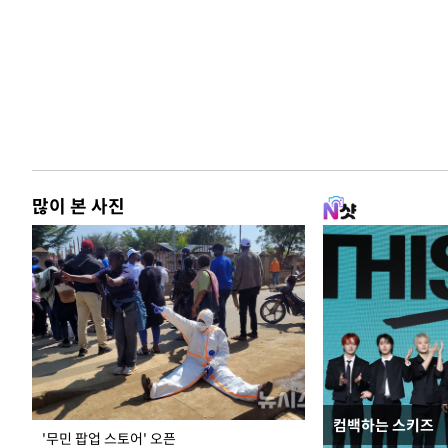
많이 본 사진
컴백하는 스키즈
지석천 뒤덮은 
'무민 팝업 스토어' 오픈