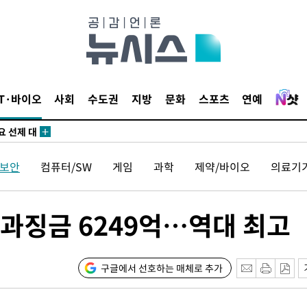
 하향
별재난지역
…희망지 못
날씨]
IT·바이오
사회
수도권
지방
문화
스포츠
연예
요 선제 대
단
무'
보안
컴퓨터/SW
게임
과학
제약/바이오
의료기
 마쳐
 과징금 6249억…역대 최고
부장 기소
"
구글에서 선호하는 매체로 추가
협회
 교수…이