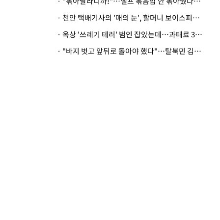
· "볶아달라니까!"…셀프 볶음밥 안 볶아줬다고 사장 폭행한 손님
· 천안 택배기사의 '매의 눈', 할머니 보이스피싱 피해 막아
· 옥상 '쓰레기 테러' 범인 잡았는데…과태료 3만원 처분에 숙박업주 허탈
· "바지 벗고 앞뒤로 돌아야 했다"…탈북민 김서아, 기쁨조 검사 수치심 회상