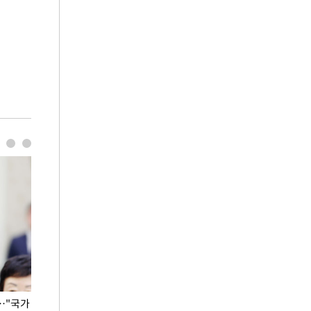
…"국가
홈플러스, 67개 점포 가오픈… 13일 정식 개장
오세훈 서울시장,