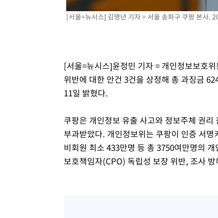
-13306초 전 >
[속보]종합특검, '계엄 수용공간 확보' 신용해 前교정본
[서울=뉴시스] 김명년 기자 = 서울 송파구 쿠팡 본사. 202
-12179초 전 >
외신들도 주목한 韓축구 파문…"국민적 공분에 수사 재개
-12150초 전 >
11시간 압수수색에 성접대 파문까지…'쑥대밭' 된 축구
-11172초 전 >
[속보]규제합리화위원회 부위원장에 김태유 서울대 공대
병태 후임
[서울=뉴시스]윤정민 기자 = 개인정보보호위
-7530초 전 >
[속보]국힘 윤리위, '돌려차기 발언' 진종오·서범수 징계 
위반에 대한 안건 3건을 상정해 총 과징금 62
-2855초 전 >
[속보] 7월 중국 수출 23.9%↑ 수입 27.5%↑…무역총액 
11일 밝혔다.
-15초 전 >
[속보]'채상병 순직 책임' 임성근, 항소심도 징역 3년
1분 전 >
[속보]종합특검, '관저이전 봐주기 감사' 유병호 구속기소
쿠팡은 개인정보 유출 사고와 정보주체 권리 침해
58분 전 >
민주 콩고 에볼라환자 4천명 돌파, 4053명 발생 1850명 사망
부과받았다. 개인정보위는 쿠팡이 인증 서명키
비회원 최소 433만명 등 총 3750여만명의
보호책임자(CPO) 독립성 보장 위반, 조사 