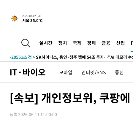
58분 전 >
민주 콩고 에볼라환자 4천명 돌파, 4053명 발생 1850명 사망
-24347초 전 >
"낮 기온 소폭 하락"…수도권 폭염중대경보, 폭염경보로
2026.08.07 (금)
서울 35.0℃
-24311초 전 >
[속보]이 대통령, '호우피해' 안동·의성 관할 4개 면 특
선포
-24274초 전 >
[단독]중수청 지원 검사들, 정원 초과 시 낮은 계급 임용
갈 수도
-22245초 전 >
낮 최고 37도 찜통더위…곳곳 소나기·강원 많은 비[내일
실시간
정치
국제
경제
금융
산업
-20551초 전 >
SK하이닉스, 용인·청주 팹에 54조 투자…"AI 메모리 수
응"
-17407초 전 >
여자배구 이재영·이다영 자매, 아제르바이잔 투란VC 입
-16660초 전 >
외국인 심판 성 접대 7경기 들여다보니…한국 축구 '5승 2
IT·바이오
모바일
인터넷/SNS
통신
-16394초 전 >
[속보]코스닥, 2.86포인트(0.36%) 내린 798.81마감
-16347초 전 >
[속보]코스피, 6200선 약보합…0.60% 내린 6258.77에
-16327초 전 >
[속보]원·달러 환율, 7.7원 내린 1416.1원 마감
[속보] 개인정보위, 쿠팡에
-16216초 전 >
[속보] 노원서 40.1도 관측…서울, 2018년 이후 첫 40도
-13306초 전 >
[속보]종합특검, '계엄 수용공간 확보' 신용해 前교정본
등록 2026.06.11 11:00:00
-12179초 전 >
외신들도 주목한 韓축구 파문…"국민적 공분에 수사 재개
-12150초 전 >
11시간 압수수색에 성접대 파문까지…'쑥대밭' 된 축구
-11172초 전 >
[속보]규제합리화위원회 부위원장에 김태유 서울대 공대