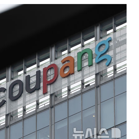
절차 개시
25.3%↑
 하향
별재난지역
…희망지 못
날씨]
요 선제 대
단
무'
 마쳐