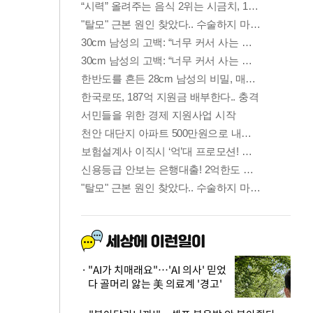
"AI가 치매래요"…'AI 의사' 믿었
다 골머리 앓는 美 의료계 '경고'